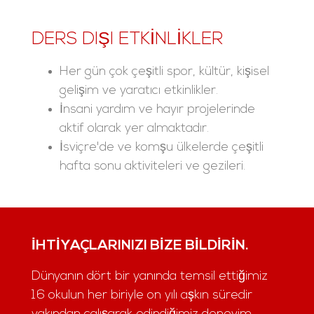
DERS DIŞI ETKINLIKLER
Her gün çok çeşitli spor, kültür, kişisel
gelişim ve yaratıcı etkinlikler.
İnsani yardım ve hayır projelerinde
aktif olarak yer almaktadır.
İsviçre'de ve komşu ülkelerde çeşitli
hafta sonu aktiviteleri ve gezileri.
İHTIYAÇLARINIZI BIZE BILDIRIN.
Dünyanın dört bir yanında temsil ettiğimiz
16 okulun her biriyle on yılı aşkın süredir