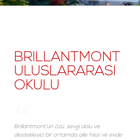
BRILLANTMONT
ULUSLARARASI
OKULU
Brillantmont'un özü, sevgi dolu ve
destekleyici bir ortamda aile hissi ve evde