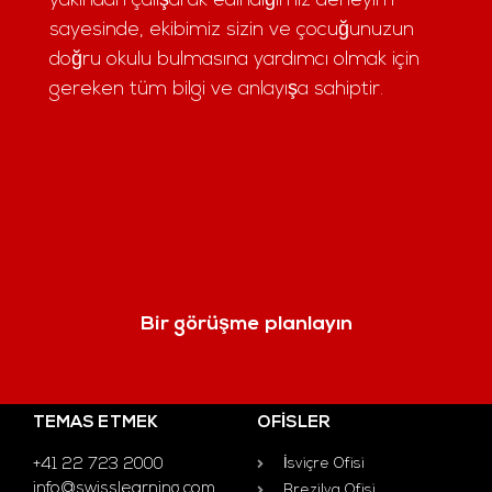
yakından çalışarak edindiğimiz deneyim
sayesinde, ekibimiz sizin ve çocuğunuzun
doğru okulu bulmasına yardımcı olmak için
gereken tüm bilgi ve anlayışa sahiptir.
Bir görüşme planlayın
TEMAS ETMEK
OFISLER
+41 22 723 2000
İsviçre Ofisi
info@swisslearning.com
Brezilya Ofisi