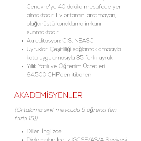
Cenevre'ye 40 dakika mesafede yer
almaktadır. Ev ortamını aratmayan,
olağanüstü konaklama imkanı
sunmaktadır.
Akreditasyon: CIS, NEASC
Uyruklar: Çeşitliliği sağlamak amacıyla
kota uygulamasıyla 35 farklı uyruk.
Yıllık Yatılı ve Öğrenim Ücretleri:
94.500 CHF'den itibaren
AKADEMISYENLER
(Ortalama sınıf mevcudu 9 öğrenci (en
fazla 15))
Diller: İngilizce
Diplomalar: İngiliz IGCSE/AS/A Seviyesi