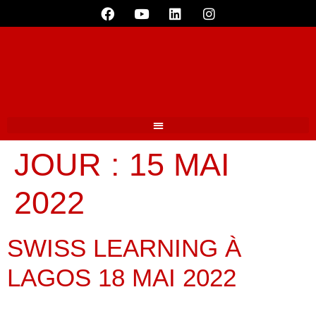
JOUR :
15 MAI
2022
SWISS LEARNING À
LAGOS 18 MAI 2022