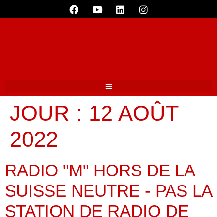
JOUR :
12 AOÛT
2022
RADIO "M" HORS DE LA
SUISSE NEUTRE - PAS LA
STATION DE RADIO DE