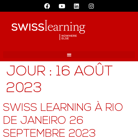
JOUR :
16 AOÛT
2023
SWISS LEARNING À RIO
DE JANEIRO 26
SEPTEMBRE 2023