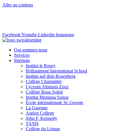
Aller au contenu
info@swisslearning.com
+41 22 723 2000
Facebook
Youtube
Linkedin
Instagram
Qui sommes-nous
Services
Internats
Institut le Rosey
Brillantmont International School
Institut auf dem Rosenberg
Collège Champittet
Lyceum Alpinum Zuoz
Collège Beau Soleil
Institut Montana Suisse
École internationale St. George
La Garenne
Aiglon College
John F. Kennedy
TASIS
Collège du Léman