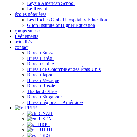
Leysin American School
Le Régent
écoles hôtelières
Les Roches Global Hospitality Education
Glion Institute of Higher Education
camps suisses
Événements
actualités
contact
Bureau Suisse
Bureau Brésil
Bureau Chine
Bureau de Colombie et des États-Unis
Bureau Japon
Bureau Mexique
Bureau Russie
Thailand Office
Bureau Singapour
Bureau régional – Amériques
FR
ZH
EN
PT
RU
ES