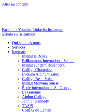
Aller au contenu
info@swisslearning.com
+41 22 723 2000
Facebook
Youtube
Linkedin
Instagram
Qui sommes-nous
Services
Internats
Institut le Rosey
Brillantmont International School
Institut auf dem Rosenberg
Collège Champittet
Lyceum Alpinum Zuoz
Collège Beau Soleil
Institut Montana Suisse
École internationale St. George
La Garenne
Aiglon College
John F. Kennedy
TASIS
Collège du Léman