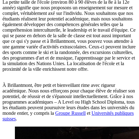
La petite taille de l'école (environ 80 à 90 élèves de la 8e à la 12e
année) signifie que nous proposons un enseignement sur mesure et
complet, véritablement axé sur l'individu. Nous souhaitons que nos
étudiants réalisent leur potentiel académique, mais nous souhaitons
également développer des compétences générales telles que la
compréhension interculturelle, le leadership et le travail d'équipe. Ce
qui se passe en dehors de la salle de classe est tout aussi important
que ce qui s'y passe et à Brillantmont, vous pouvez vous attendre à
une gamme variée d'activités extrascolaires. Ceux-ci peuvent inclure
des sports comme le ski et la randonnée, des excursions culturelles,
des programmes d'art et de musique, l'apprentissage par le service et
la simulation des Nations Unies. La localisation de l'école et la
proximité de la ville enrichissent notre offre.
À Brillantmont, être petit et bienveillant rime avec rigueur
académique. Nous nous efforçons pour chaque élève de réaliser son
potentiel, de réussir et de s'épanouir intellectuellement. Grâce à nos
programmes académiques – A Level ou High School Diploma, tous
les étudiants peuvent poursuivre leurs études dans les universités du
monde entier, y compris la
Groupe Russell
et
Universités publiques
suisses
.