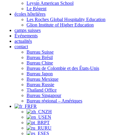
Leysin American School
Le Régent
écoles hôtelières
Les Roches Global Hospitality Education
Glion Institute of Higher Education
camps suisses
Événements
actualités
contact
Bureau Suisse
Bureau Brésil
Bureau Chine
Bureau de Colombie et des États-Unis
Bureau Japon
Bureau Mexique
Bureau Russie
Thailand Office
Bureau Singapour
Bureau régional – Amériques
FR
ZH
EN
PT
RU
ES