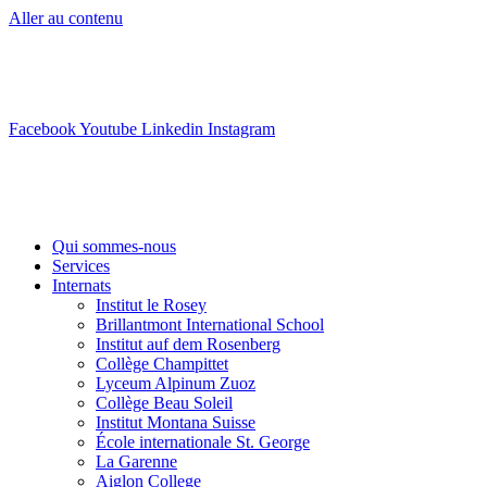
Aller au contenu
info@swisslearning.com
+41 22 723 2000
Facebook
Youtube
Linkedin
Instagram
Qui sommes-nous
Services
Internats
Institut le Rosey
Brillantmont International School
Institut auf dem Rosenberg
Collège Champittet
Lyceum Alpinum Zuoz
Collège Beau Soleil
Institut Montana Suisse
École internationale St. George
La Garenne
Aiglon College