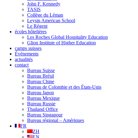
John F. Kennedy
TASIS
Collège du Léman
Leysin American School
Le Régent
écoles hôtelières
Les Roches Global Hospitality Education
Glion Institute of Higher Education
camps suisses
Événements
actualités
contact
Bureau Suisse
Bureau Brésil
Bureau Chine
Bureau de Colombie et des États-Unis
Bureau Japon
Bureau Mexique
Bureau Russie
Thailand Office
Bureau Singapour
Bureau régional – Amériques
FR
ZH
EN