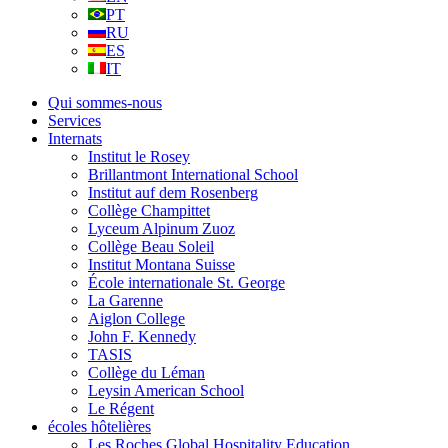
PT
RU
ES
IT
Qui sommes-nous
Services
Internats
Institut le Rosey
Brillantmont International School
Institut auf dem Rosenberg
Collège Champittet
Lyceum Alpinum Zuoz
Collège Beau Soleil
Institut Montana Suisse
École internationale St. George
La Garenne
Aiglon College
John F. Kennedy
TASIS
Collège du Léman
Leysin American School
Le Régent
écoles hôtelières
Les Roches Global Hospitality Education