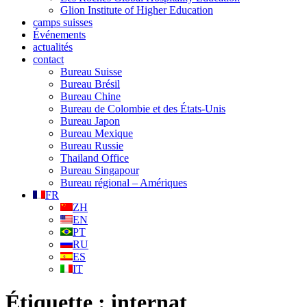
Glion Institute of Higher Education
camps suisses
Événements
actualités
contact
Bureau Suisse
Bureau Brésil
Bureau Chine
Bureau de Colombie et des États-Unis
Bureau Japon
Bureau Mexique
Bureau Russie
Thailand Office
Bureau Singapour
Bureau régional – Amériques
FR
ZH
EN
PT
RU
ES
IT
Étiquette :
internat