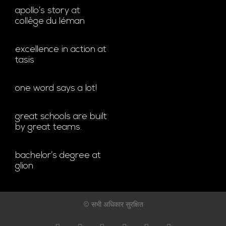
apollo’s story at
collège du léman
excellence in action at
tasis
one word says a lot!
great schools are built
by great teams.
bachelor’s degree at
glion
© सभी अधिकार सुरक्षित