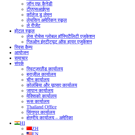
जॉन एफ़ कैनेडी
टीएएसआईएस
कॉलेज डु लेमन
लेयसिन अमेरिकन स्कूल
ले रीजेंट
होटल स्कूल
लेस रोचेस ग्लोबल हॉस्पिटैलिटी एजुकेशन
ग्लिओन इंस्टीट्यूट ऑफ हायर एजुकेशन
स्विस कैम्प
आयोजन
समाचार
संपर्क
स्विट्ज़रलैंड कार्यालय
ब्राज़ील कार्यालय
चीन कार्यालय
कोलंबिया और यूएसए कार्यालय
जापान कार्यालय
मेक्सिको कार्यालय
रूस कार्यालय
Thailand Office
सिंगापुर कार्यालय
क्षेत्रीय कार्यालय – अमेरिका
HI
ZH
EN