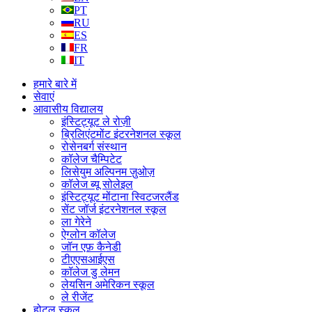
PT
RU
ES
FR
IT
हमारे बारे में
सेवाएं
आवासीय विद्यालय
इंस्टिट्यूट ले रोज़ी
ब्रिलिएंटमोंट इंटरनेशनल स्कूल
रोसेनबर्ग संस्थान
कॉलेज चैम्पिटेट
लिसेयुम अल्पिनम ज़ुओज़
कॉलेज ब्यू सोलेइल
इंस्टिट्यूट मोंटाना स्विटजरलैंड
सेंट जॉर्ज इंटरनेशनल स्कूल
ला गेरेने
ऐग्लोन कॉलेज
जॉन एफ़ कैनेडी
टीएएसआईएस
कॉलेज डु लेमन
लेयसिन अमेरिकन स्कूल
ले रीजेंट
होटल स्कूल