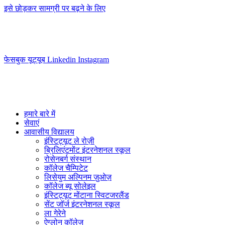
इसे छोड़कर सामग्री पर बढ़ने के लिए
info@swisslearning.com
+41 22 723 2000
फेसबुक
यूट्यूब
Linkedin
Instagram
हमारे बारे में
सेवाएं
आवासीय विद्यालय
इंस्टिट्यूट ले रोज़ी
ब्रिलिएंटमोंट इंटरनेशनल स्कूल
रोसेनबर्ग संस्थान
कॉलेज चैम्पिटेट
लिसेयुम अल्पिनम ज़ुओज़
कॉलेज ब्यू सोलेइल
इंस्टिट्यूट मोंटाना स्विटजरलैंड
सेंट जॉर्ज इंटरनेशनल स्कूल
ला गेरेने
ऐग्लोन कॉलेज