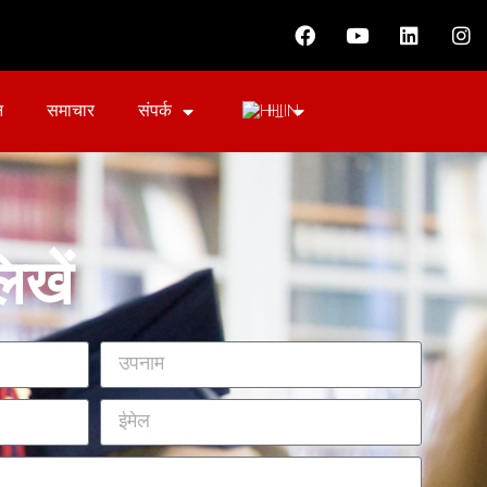
न
समाचार
संपर्क
HI
िखें