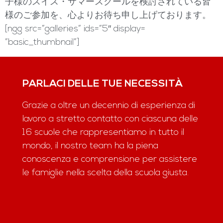
子様のスイス・サマースクールを検討されている皆
様のご参加を、心よりお待ち申し上げております。
[ngg src=”galleries” ids=”5″ display=
”basic_thumbnail”]
PARLACI DELLE TUE NECESSITÀ
Grazie a oltre un decennio di esperienza di
lavoro a stretto contatto con ciascuna delle
16 scuole che rappresentiamo in tutto il
mondo, il nostro team ha la piena
conoscenza e comprensione per assistere
le famiglie nella scelta della scuola giusta.