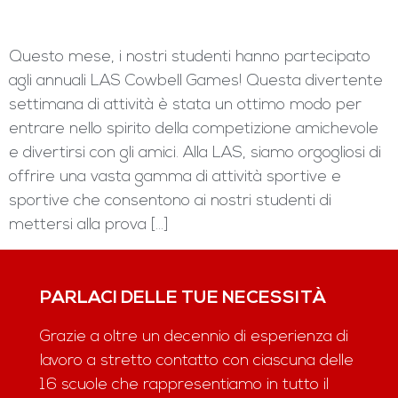
Questo mese, i nostri studenti hanno partecipato
agli annuali LAS Cowbell Games! Questa divertente
settimana di attività è stata un ottimo modo per
entrare nello spirito della competizione amichevole
e divertirsi con gli amici. Alla LAS, siamo orgogliosi di
offrire una vasta gamma di attività sportive e
sportive che consentono ai nostri studenti di
mettersi alla prova […]
PARLACI DELLE TUE NECESSITÀ
Grazie a oltre un decennio di esperienza di
lavoro a stretto contatto con ciascuna delle
16 scuole che rappresentiamo in tutto il