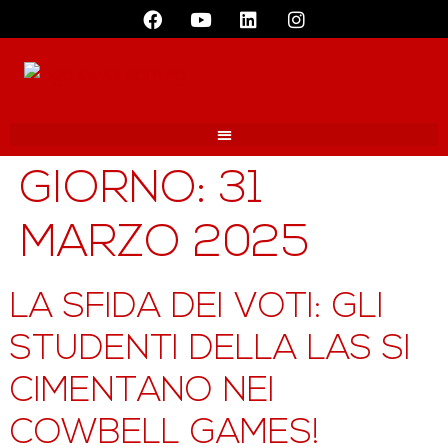
GIORNO:
31
MARZO 2025
LA SFIDA DEI VOTI: GLI
STUDENTI DELLA LAS SI
CIMENTANO NEI
COWBELL GAMES!