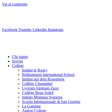
Vai al contenuto
info@swisslearning.com
+41 22 723 2000
Facebook
Youtube
Linkedin
Instagram
Chi siamo
Servizi
Collegi
Institut le Rosey
Brillantmont International School
Institut auf dem Rosenberg
Collège Champittet
Lyceum Alpinum Zuoz
Collège Beau Soleil
Istituto Montana Svizzera
Scuola Internazionale di San Giorgio
La Garenne
Aiglon College