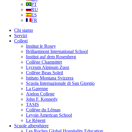
PT
RU
ES
FR
Chi siamo
Servizi
Collegi
Institut le Rosey
Brillantmont International School
Institut auf dem Rosenberg
Collège Champittet
Lyceum Alpinum Zuoz
Collège Beau Soleil
Istituto Montana Svizzera
Scuola Internazionale di San Giorgio
La Garenne
Aiglon College
John F. Kennedy
TASIS
Collège du Léman
Leysin American School
Le Régent
Scuole alberghiere
Les Roches Global Hospitality Education