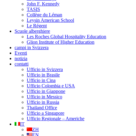
John F. Kennedy
TASIS
Collège du Léman
Leysin American School
Le Régent
Scuole alberghiere
Les Roches Global Hospitality Education
Glion Institute of Higher Education
campi in Svizzera
Eventi
notizia
contatti
Ufficio in Svizzera
Ufficio in Brasile
Ufficio in Cina
Ufficio Colombia e USA
Ufficio in Giappone
Ufficio in Messico
Ufficio in Russia
Thailand Office
Ufficio a Singapore
Ufficio Regionale – Americhe
IT
ZH
EN