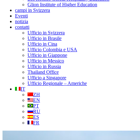
Glion Institute of Higher Education
campi in Svizzera
Eventi
notizia
contatti
Ufficio in Svizzera
Ufficio in Brasile
Ufficio in Cina
Ufficio Colombia e USA
Ufficio in Giappone
Ufficio in Messico
Ufficio in Russia
Thailand Office
Ufficio a Singapore
Ufficio Regionale – Americhe
IT
ZH
EN
PT
RU
ES
FR