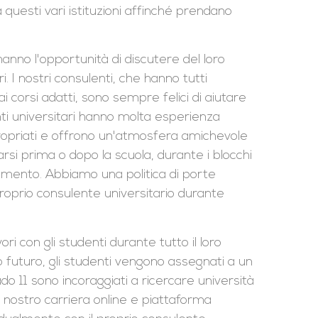
da questi vari istituzioni affinché prendano
anno l'opportunità di discutere del loro
. I nostri consulenti, che hanno tutti
ai corsi adatti, sono sempre felici di aiutare
nti universitari hanno molta esperienza
appropriati e offrono un'atmosfera amichevole
arsi prima o dopo la scuola, durante i blocchi
amento. Abbiamo una politica di porte
l proprio consulente universitario durante
i con gli studenti durante tutto il loro
ro futuro, gli studenti vengono assegnati a un
ado 11 sono incoraggiati a ricercare università
 nostro carriera online e piattaforma