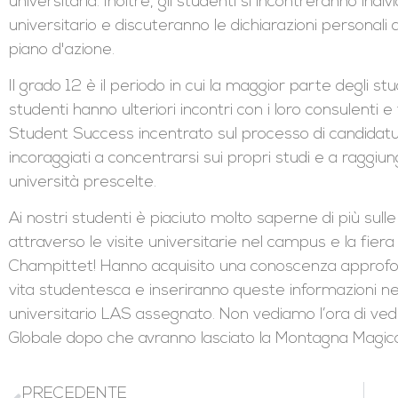
universitaria. Inoltre, gli studenti si incontreranno ind
universitario e discuteranno le dichiarazioni personal
piano d'azione.
Il grado 12 è il periodo in cui la maggior parte degli st
studenti hanno ulteriori incontri con i loro consulent
Student Success incentrato sul processo di candidatur
incoraggiati a concentrarsi sui propri studi e a raggiung
università prescelte.
Ai nostri studenti è piaciuto molto saperne di più sull
attraverso le visite universitarie nel campus e la fier
Champittet! Hanno acquisito una conoscenza approfondi
vita studentesca e inseriranno queste informazioni ne
universitario LAS assegnato. Non vediamo l’ora di ved
Globale dopo che avranno lasciato la Montagna Magic
PRECEDENTE