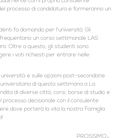
ividualmente con il proprio consulente
i del processo di candidatura e formeranno un
udenti fa domanda per l'università. Gli
i e frequentano un corso settimanale LAS
a. Oltre a questo, gli studenti sono
ere i voti richiesti per entrare nelle
e università e sulle opzioni post-secondarie
a universitaria di questa settimana a La
ta di diverse città, corsi, borse di studio e
l processo decisionale con il consulente
ere dove porterà la vita la nostra Famiglia
a!
PROSSIMO