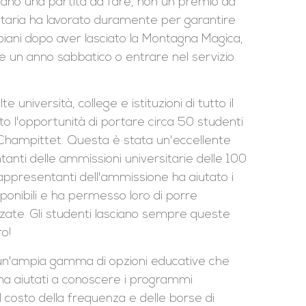
siano una partita da fare, non un premio da
sitaria ha lavorato duramente per garantire
o piani dopo aver lasciato la Montagna Magica,
ere un anno sabbatico o entrare nel servizio
niversità, college e istituzioni di tutto il
 l'opportunità di portare circa 50 studenti
a Champittet. Questa è stata un'eccellente
tanti delle ammissioni universitarie delle 100
rappresentanti dell'ammissione ha aiutato i
sponibili e ha permesso loro di porre
ate. Gli studenti lasciano sempre queste
o!
i a un'ampia gamma di opzioni educative che
 ha aiutati a conoscere i programmi
il costo della frequenza e delle borse di