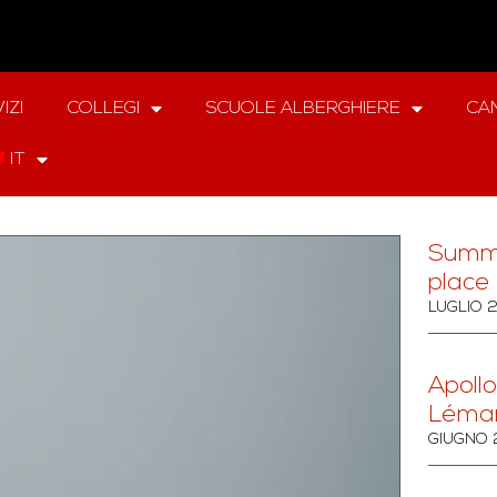
IZI
COLLEGI
SCUOLE ALBERGHIERE
CAM
IT
Summ
place 
LUGLIO 
Apollo
Léma
GIUGNO 