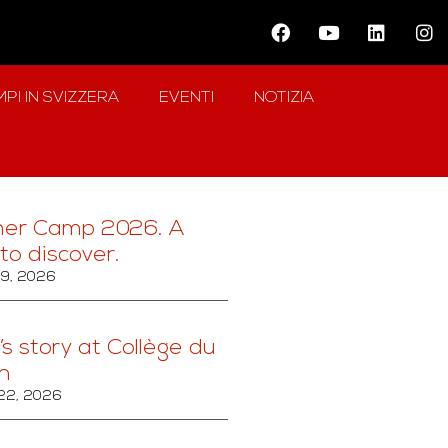
PI IN SVIZZERA
EVENTI
NOTIZIA
er Camp 2026. A
to discover.
29, 2026
’s story at Collège du
n
22, 2026