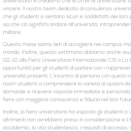
universitario e crediamo che le offerte universitarie 
vincere. Il nostro team dedicato di consulenza univer
che gli studenti si sentano sicuri e soddisfatti dei lor
sia che ciò significhi andare all'università, intraprend
militare.
Questo mese siamo lieti di accogliere nei campus molte u
mondo. Inoltre, questa settimana abbiamo anche avuto
G11-12 alla Fiera Universitaria Internazionale CIS a L
opportunità per gli studenti di parlare con i rappresen
università presenti. L'incontro di persona con questi 
nostri studenti a comprendere la varietà di opzioni di
domande e ricevere risposte immediate e personalizz
fiere con maggiore conoscenza e fiducia nel loro futur
Inoltre, la fiera universitaria ha esposto gli student
altrimenti non avrebbero preso in considerazione e li
accademici, la vita studentesca, i requisiti di accesso, 