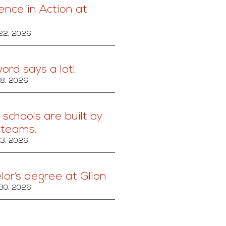
ence in Action at
22, 2026
ord says a lot!
18, 2026
schools are built by
 teams.
13, 2026
lor’s degree at Glion
30, 2026