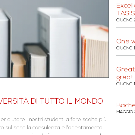
Excell
TASIS
GIUGNO 
One w
GIUGNO 
Great 
great
GIUGNO 
VERSITÀ DI TUTTO IL MONDO!
Bache
MAGGIO 
er aiutare i nostri studenti a fare scelte più
o sul serio la consulenza e l'orientamento