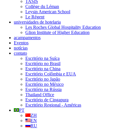
TASIS
Collège du Léman
Leysin American School
Le Régent
universidades de hotelaria
Les Roches Global Hospitality Education
Glion Institute of Higher Education
acampamentos
Eventos
notícias
contato
Escritório na Suíça
Escritório no Brasil
Escritório na China
Escritório Colômbia e EUA
Escritório no Japão
Escritório no México
Escritório na Rússia
Thailand Office
Escritório de Cingapura
Escritório Regional - Américas
PT
ZH
EN
RU