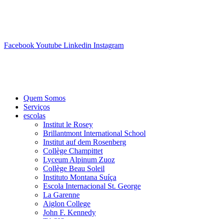
Ir
info@swisslearning.com
para
+41 22 723 2000
o
conteúdo
Facebook
Youtube
Linkedin
Instagram
Quem Somos
Serviços
escolas
Institut le Rosey
Brillantmont International School
Institut auf dem Rosenberg
Collège Champittet
Lyceum Alpinum Zuoz
Collège Beau Soleil
Instituto Montana Suíça
Escola Internacional St. George
La Garenne
Aiglon College
John F. Kennedy