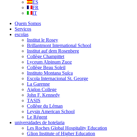
ES
FR
IT
Quem Somos
Serviços
escolas
Institut le Rosey
Brillantmont International School
Institut auf dem Rosenberg
Collège Champittet
Lyceum Alpinum Zuoz
Collège Beau Soleil
Instituto Montana Suíça
Escola Internacional St. George
La Garenne
Aiglon College
John F. Kennedy
TASIS
Collège du Léman
Leysin American School
Le Régent
universidades de hotelaria
Les Roches Global Hospitality Education
Glion Institute of Higher Education