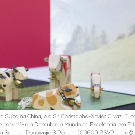
a Suíça na China, e o Sr. Christophe-Xavier Clivaz, Fu
 convidá-lo a Descubra o Mundo da Excelência em Ed
 Sanlitun Dongwujie 3 Pequim 100600 RSVP china@swiss