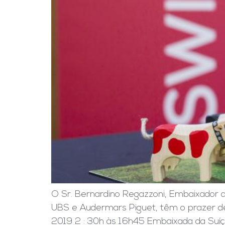
O Sr. Bernardino Regazzoni, Embaixador d
UBS e Audermars Piguet, têm o prazer de
2019 2 : 30h às 16h45 Embaixada da Suíça