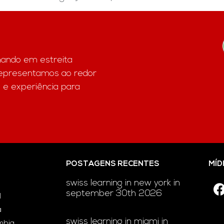
hando em estreita
representamos ao redor
 e experiência para
POSTAGENS RECENTES
MÍD
swiss learning in new york in
september 30th 2026
l
a
swiss learning in miami in
ômbia