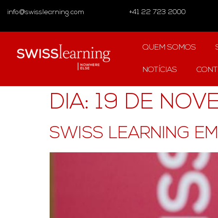
info@swisslearning.com
+41 22 723 2000
QUEM SOMOS
NOTÍCIAS
CONT
DIA:
19 DE NOV
SWISS LEARNING EM