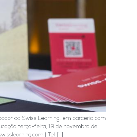
ndador da Swiss Learning, em parceria com
ucação terça-feira, 19 de novembro de
learning.com | Tel: [...]