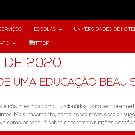
SERVIÇOS
ESCOLAS
UNIVERSIDADES DE HOTE
ATO
PT
O DE 2020
E UMA EDUCAÇÃO BEAU S
s e nós mesmos como funcionários, para sempre melho
tos. Mais importante, como nosso moto escolar sugere
 como pessoa, é sobre encontrar situações desafiador