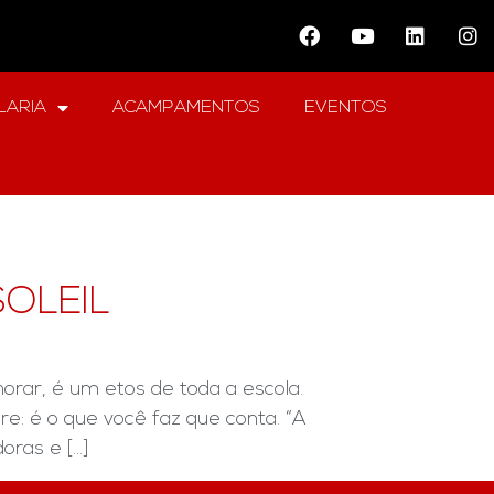
LARIA
ACAMPAMENTOS
EVENTOS
OLEIL
rar, é um etos de toda a escola.
: é o que você faz que conta. “A
as e [...]