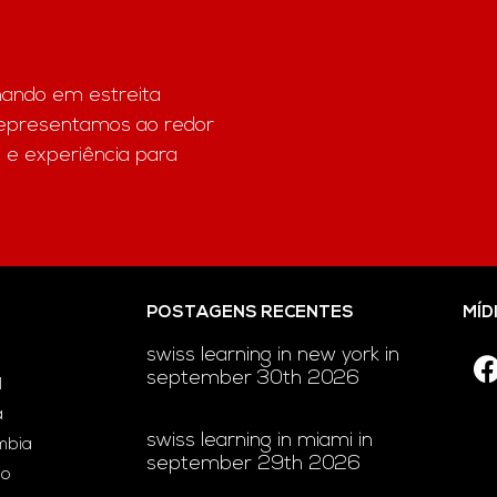
hando em estreita
representamos ao redor
 e experiência para
POSTAGENS RECENTES
MÍD
swiss learning in new york in
september 30th 2026
l
a
swiss learning in miami in
ômbia
september 29th 2026
ão