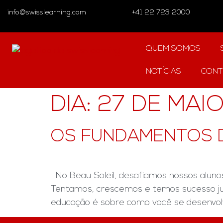
info@swisslearning.com
+41 22 723 2000
QUEM SOMOS
NOTÍCIAS
CONT
DIA:
27 DE MAI
OS FUNDAMENTOS D
No Beau Soleil, desafiamos nossos aluno
Tentamos, crescemos e temos sucesso jun
educação é sobre como você se desenvolve