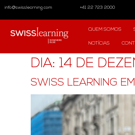
info@swisslearning.com
+41 22 723 2000
QUEM SOMOS
NOTÍCIAS
CONT
DIA:
14 DE DEZ
SWISS LEARNING EM