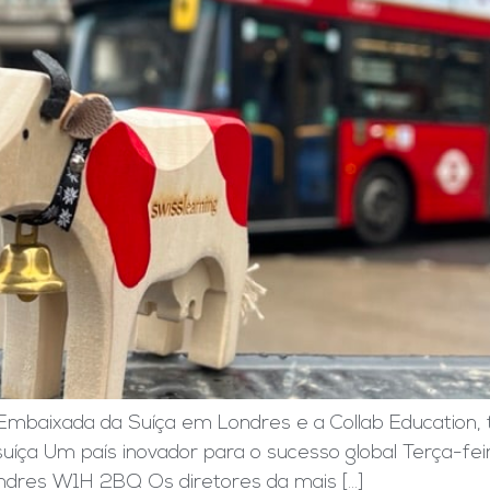
Embaixada da Suíça em Londres e a Collab Education, 
uíça Um país inovador para o sucesso global Terça-fei
ndres W1H 2BQ Os diretores da mais […]