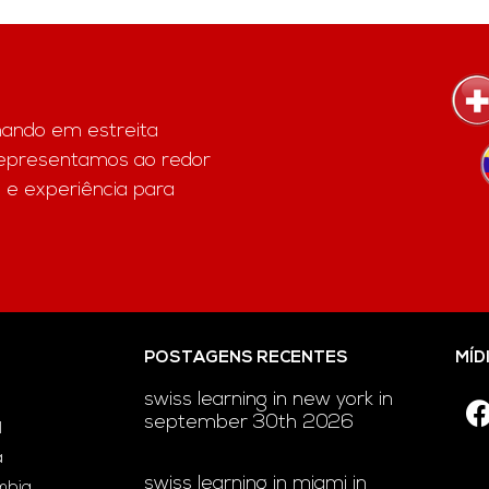
hando em estreita
representamos ao redor
 e experiência para
POSTAGENS RECENTES
MÍD
swiss learning in new york in
september 30th 2026
l
a
swiss learning in miami in
ômbia