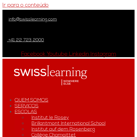
Ir para o conteúdo
info@swisslearning.com
+41 22 723 2000
Facebook
Youtube
Linkedin
Instagram
QUEM SOMOS
SERVIÇOS
ESCOLAS
Institut le Rosey
Brillantmont International School
Institut auf dem Rosenberg
Collège Champittet