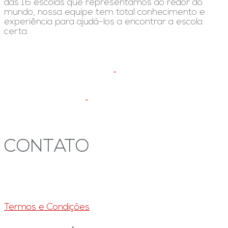
das 16 escolas que representamos ao redor do
mundo, nossa equipe tem total conhecimento e
experiência para ajudá-los a encontrar a escola
certa.
Agende uma ligação
CONTATO
+41 22 723 2000
info@swisslearning.com
Termos e Condições