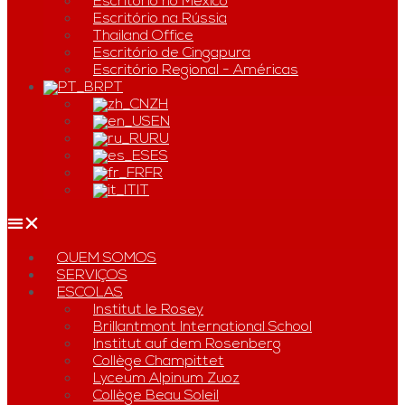
Escritório no México
Escritório na Rússia
Thailand Office
Escritório de Cingapura
Escritório Regional - Américas
PT
ZH
EN
RU
ES
FR
IT
QUEM SOMOS
SERVIÇOS
ESCOLAS
Institut le Rosey
Brillantmont International School
Institut auf dem Rosenberg
Collège Champittet
Lyceum Alpinum Zuoz
Collège Beau Soleil