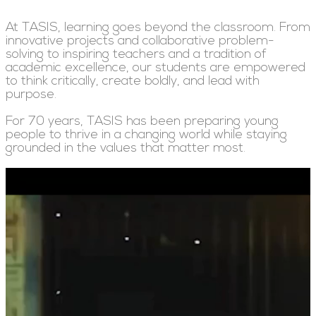
At TASIS, learning goes beyond the classroom. From
innovative projects and collaborative problem-
solving to inspiring teachers and a tradition of
academic excellence, our students are empowered
to think critically, create boldly, and lead with
purpose.
For 70 years, TASIS has been preparing young
people to thrive in a changing world while staying
grounded in the values that matter most.