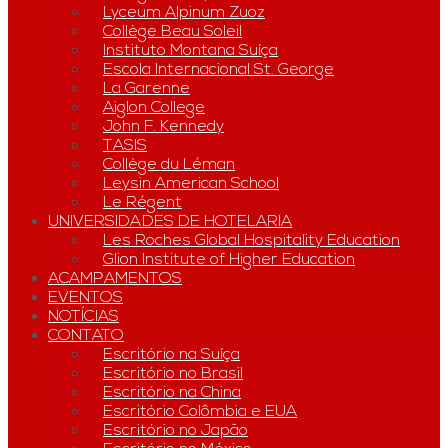
Lyceum Alpinum Zuoz
Collège Beau Soleil
Instituto Montana Suíça
Escola Internacional St. George
La Garenne
Aiglon College
John F. Kennedy
TASIS
Collège du Léman
Leysin American School
Le Régent
UNIVERSIDADES DE HOTELARIA
Les Roches Global Hospitality Education
Glion Institute of Higher Education
ACAMPAMENTOS
EVENTOS
NOTÍCIAS
CONTATO
Escritório na Suíça
Escritório no Brasil
Escritório na China
Escritório Colômbia e EUA
Escritório no Japão