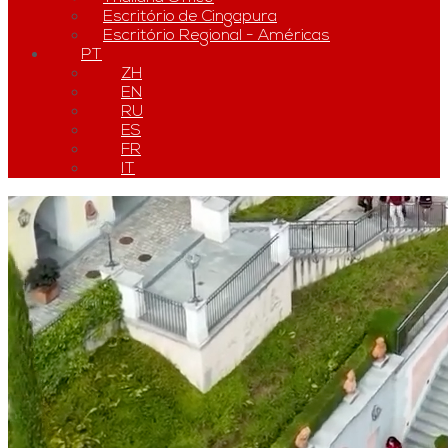
Escritório de Cingapura
Escritório Regional - Américas
PT
ZH
EN
RU
ES
FR
IT