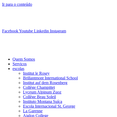
Ir para o conteúdo
info@swisslearning.com
+41 22 723 2000
Facebook
Youtube
Linkedin
Instagram
Quem Somos
Serviços
escolas
Institut le Rosey
Brillantmont International School
Institut auf dem Rosenberg
Collège Champittet
Lyceum Alpinum Zuoz
Collège Beau Soleil
Instituto Montana Suíça
Escola Internacional St. George
La Garenne
Aiglon College