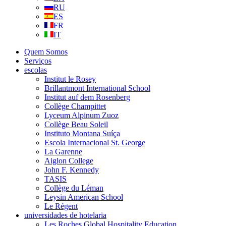
RU
ES
FR
IT
Quem Somos
Serviços
escolas
Institut le Rosey
Brillantmont International School
Institut auf dem Rosenberg
Collège Champittet
Lyceum Alpinum Zuoz
Collège Beau Soleil
Instituto Montana Suíça
Escola Internacional St. George
La Garenne
Aiglon College
John F. Kennedy
TASIS
Collège du Léman
Leysin American School
Le Régent
universidades de hotelaria
Les Roches Global Hospitality Education