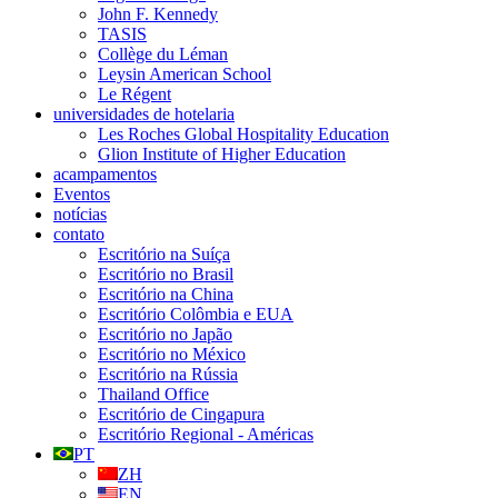
John F. Kennedy
TASIS
Collège du Léman
Leysin American School
Le Régent
universidades de hotelaria
Les Roches Global Hospitality Education
Glion Institute of Higher Education
acampamentos
Eventos
notícias
contato
Escritório na Suíça
Escritório no Brasil
Escritório na China
Escritório Colômbia e EUA
Escritório no Japão
Escritório no México
Escritório na Rússia
Thailand Office
Escritório de Cingapura
Escritório Regional - Américas
PT
ZH
EN