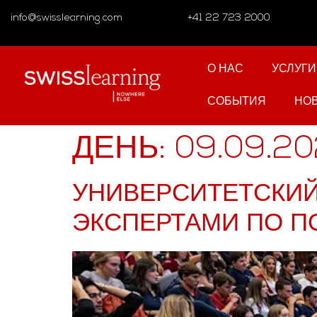
info@swisslearning.com
+41 22 723 2000
О НАС
УСЛУГИ
СОБЫТИЯ
НО
ДЕНЬ:
09.09.2
УНИВЕРСИТЕТСКИЙ 
ЭКСПЕРТАМИ ПО П