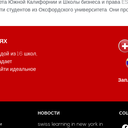
тета Южной Калифорнии и Школы бизнеса и права ES
ти студентов из Оксфордского университета. Они пр
ЯХ
дой из 16 школ,
адает
йти идеальное
Зап
НОВОСТИ
СО
swiss learning in new york in
и