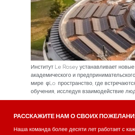
Институт Le Rosey устанавливает новы
академического и предпринимательского
мире. φLo: пространство, где встречают
обучения, исследуя взаимодействие люде
РАССКАЖИТЕ НАМ О СВОИХ ПОЖЕЛАНИ
Наша команда более десяти лет работает с каж