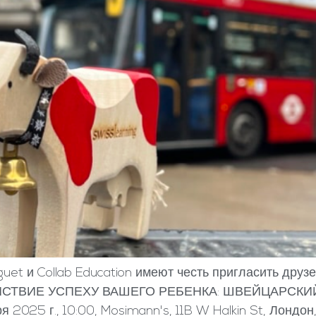
guet и Collab Education имеют честь пригласить др
ОДЕЙСТВИЕ УСПЕХУ ВАШЕГО РЕБЕНКА: ШВЕЙЦАРСК
025 г., 10:00, Mosimann's, 11B W Halkin St, Лондон