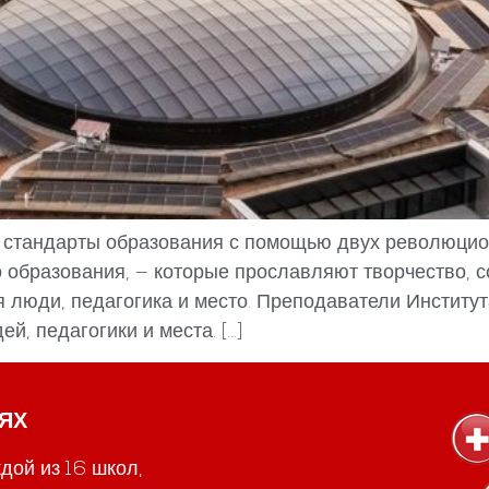
е стандарты образования с помощью двух революцио
 образования, — которые прославляют творчество, с
ся люди, педагогика и место. Преподаватели Инстит
й, педагогики и места. […]
ЯХ
дой из 16 школ,