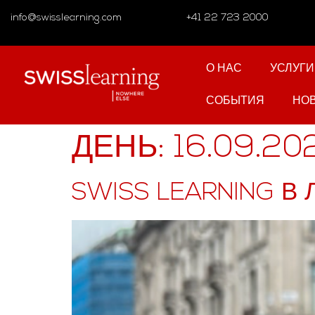
info@swisslearning.com
+41 22 723 2000
О НАС
УСЛУГИ
СОБЫТИЯ
НО
ДЕНЬ:
16.09.20
SWISS LEARNING В 