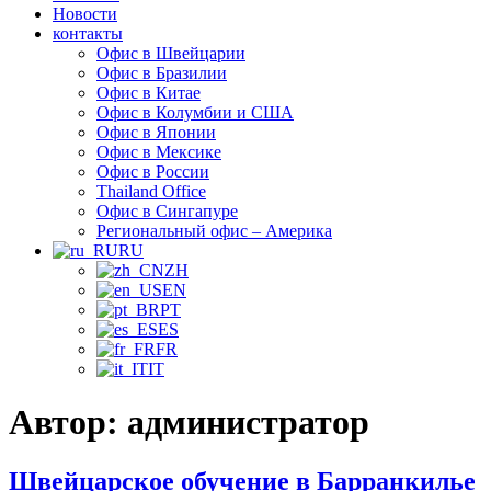
Новости
контакты
Офис в Швейцарии
Офис в Бразилии
Офис в Китае
Офис в Колумбии и США
Офис в Японии
Офис в Мексике
Офис в России
Thailand Office
Офис в Сингапуре
Региональный офис – Америка
RU
ZH
EN
PT
ES
FR
IT
Автор:
администратор
Швейцарское обучение в Барранкилье