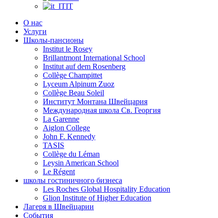
IT
О нас
Услуги
Школы-пансионы
Institut le Rosey
Brillantmont International School
Institut auf dem Rosenberg
Collège Champittet
Lyceum Alpinum Zuoz
Collège Beau Soleil
Институт Монтана Швейцария
Международная школа Св. Георгия
La Garenne
Aiglon College
John F. Kennedy
TASIS
Collège du Léman
Leysin American School
Le Régent
школы гостиничного бизнеса
Les Roches Global Hospitality Education
Glion Institute of Higher Education
Лагеря в Швейцарии
События