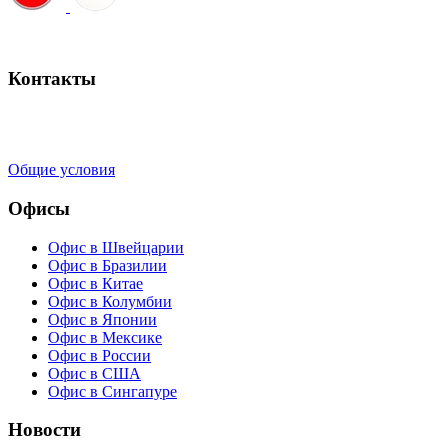
Запланировать консультацию
Контакты
+41 22 723 2000
info@swisslearning.com
Общие условия
Офисы
Офис в Швейцарии
Офис в Бразилии
Офис в Китае
Офис в Колумбии
Офис в Японии
Офис в Мексике
Офис в России
Офис в США
Офис в Сингапуре
Новости