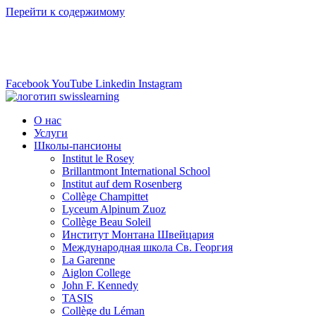
Перейти к содержимому
info@swisslearning.com
+41 22 723 2000
Facebook
YouTube
Linkedin
Instagram
О нас
Услуги
Школы-пансионы
Institut le Rosey
Brillantmont International School
Institut auf dem Rosenberg
Collège Champittet
Lyceum Alpinum Zuoz
Collège Beau Soleil
Институт Монтана Швейцария
Международная школа Св. Георгия
La Garenne
Aiglon College
John F. Kennedy
TASIS
Collège du Léman