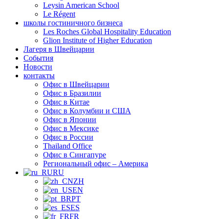
Leysin American School
Le Régent
школы гостиничного бизнеса
Les Roches Global Hospitality Education
Glion Institute of Higher Education
Лагеря в Швейцарии
События
Новости
контакты
Офис в Швейцарии
Офис в Бразилии
Офис в Китае
Офис в Колумбии и США
Офис в Японии
Офис в Мексике
Офис в России
Thailand Office
Офис в Сингапуре
Региональный офис – Америка
RU
ZH
EN
PT
ES
FR