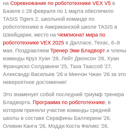
на
Соревнование по робототехнике VEX V5
в
Базеле с 28 февраля по 1 марта обеспечило
TASIS Tigers 2, школьной команде по
робототехнике в Американской школе TASIS в
Швейцарии, место на
Чемпионат мира по
робототехнике VEX 2025
в Далласе, Техас, 6–8
мая. Поздравляем
Тренер Эми Бладворт
и члены
команды Круз Хуан '28, Лейт Джонсон '26, Хуан
Франциско Солдавини '25, Таха Таассоб '27,
Александр Васильев '26 и Минчэн Чжан '26 за это
невероятное достижение!
Это знаменует собой последний триумф тренера
Бладворта.
Программа по робототехнике
, в
котором приняли участие команды средней
школы в составе Серафины Баллерини '26,
Оливии Канга '26, Мэдди Коста Феликс '26,