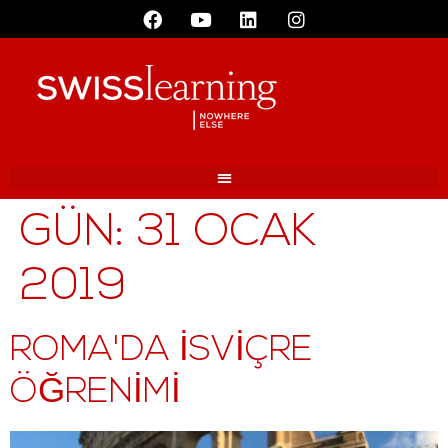
GÜN:
31 OCAK
2019
ROMA'DA İSVIÇRE
ÖĞRENIMI