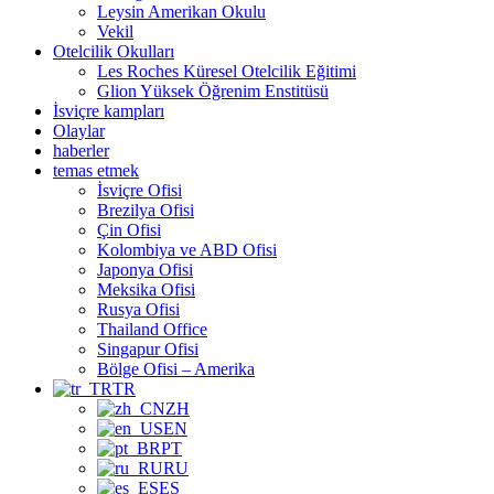
Leysin Amerikan Okulu
Vekil
Otelcilik Okulları
Les Roches Küresel Otelcilik Eğitimi
Glion Yüksek Öğrenim Enstitüsü
İsviçre kampları
Olaylar
haberler
temas etmek
İsviçre Ofisi
Brezilya Ofisi
Çin Ofisi
Kolombiya ve ABD Ofisi
Japonya Ofisi
Meksika Ofisi
Rusya Ofisi
Thailand Office
Singapur Ofisi
Bölge Ofisi – Amerika
TR
ZH
EN
PT
RU
ES