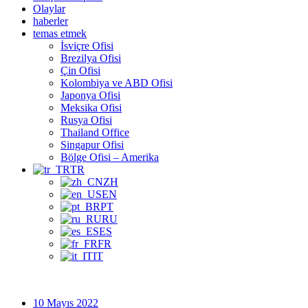
Olaylar
haberler
temas etmek
İsviçre Ofisi
Brezilya Ofisi
Çin Ofisi
Kolombiya ve ABD Ofisi
Japonya Ofisi
Meksika Ofisi
Rusya Ofisi
Thailand Office
Singapur Ofisi
Bölge Ofisi – Amerika
TR
ZH
EN
PT
RU
ES
FR
IT
10 Mayıs 2022