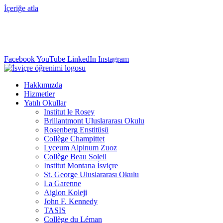
İçeriğe atla
info@swisslearning.com
+41 22 723 2000
Facebook
YouTube
LinkedIn
Instagram
Hakkımızda
Hizmetler
Yatılı Okullar
Institut le Rosey
Brillantmont Uluslararası Okulu
Rosenberg Enstitüsü
Collège Champittet
Lyceum Alpinum Zuoz
Collège Beau Soleil
Institut Montana İsviçre
St. George Uluslararası Okulu
La Garenne
Aiglon Koleji
John F. Kennedy
TASIS
Collège du Léman