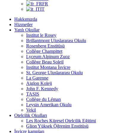
FR
IT
Hakkımızda
Hizmetler
Yatılı Okullar
Institut le Rosey
Brillantmont Uluslararası Okulu
Rosenberg Enstitüsü
Collège Champittet
Lyceum Alpinum Zuoz
Collège Beau Soleil
Institut Montana İsviçre
St. George Uluslararası Okulu
La Garenne
Aiglon Koleji
John F. Kennedy
TASIS
Collège du Léman
Leysin Amerikan Okulu
Vekil
Otelcilik Okulları
Les Roches Küresel Otelcilik Eğitimi
Glion Yüksek Öğrenim Enstitüsü
İsviçre kampları