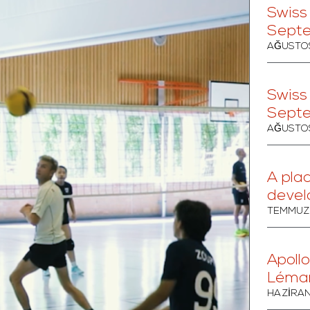
Swiss
Sept
AĞUSTOS
Swiss
Sept
AĞUSTOS
A pla
devel
TEMMUZ 
Apollo
Léma
HAZIRAN