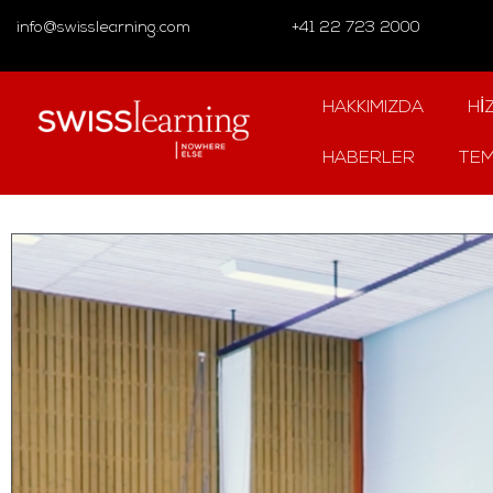
info@swisslearning.com
+41 22 723 2000
HAKKIMIZDA
HI
HABERLER
TEM