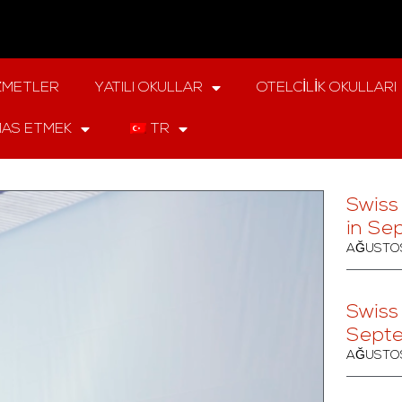
ZMETLER
YATILI OKULLAR
OTELCILIK OKULLARI
AS ETMEK
TR
Swiss
in Se
AĞUSTOS
Swiss
Sept
AĞUSTOS