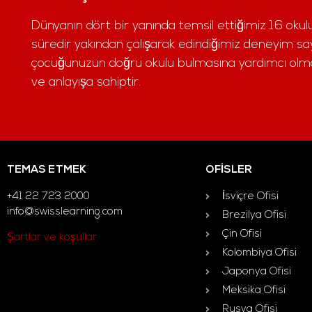
Dünyanın dört bir yanında temsil ettiğimiz 16 okulun
süredir yakından çalışarak edindiğimiz deneyim say
çocuğunuzun doğru okulu bulmasına yardımcı olmak
ve anlayışa sahiptir.
TEMAS ETMEK
OFISLER
+41 22 723 2000
İsviçre Ofisi
info@swisslearning.com
Brezilya Ofisi
Çin Ofisi
Şartlar ve koşullar
Kolombiya Ofisi
Japonya Ofisi
Meksika Ofisi
Rusya Ofisi