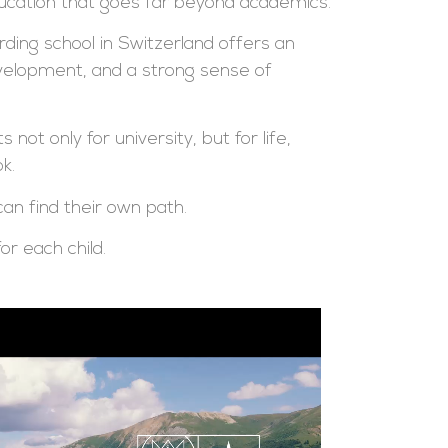
cation that goes far beyond academics.
arding school in Switzerland offers an
evelopment, and a strong sense of
not only for university, but for life,
k.
can find their own path.
or each child.