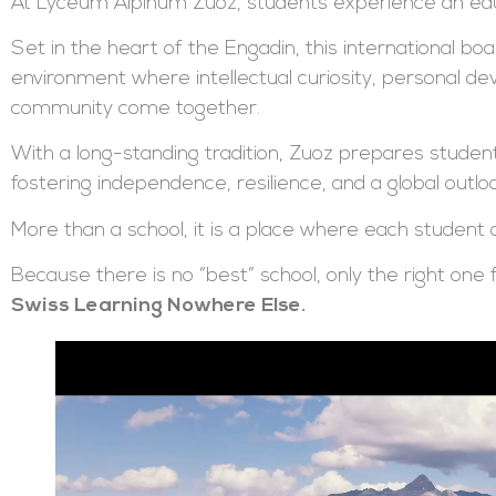
At Lyceum Alpinum Zuoz, students experience an edu
Set in the heart of the Engadin, this international bo
environment where intellectual curiosity, personal d
community come together.
With a long-standing tradition, Zuoz prepares students 
fostering independence, resilience, and a global outloo
More than a school, it is a place where each student 
Because there is no “best” school, only the right one f
Swiss Learning Nowhere Else.