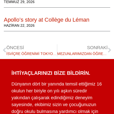
TEMMUZ 29, 2026
Apollo’s story at Collège du Léman
HAZIRAN 22, 2026
ÖNCESI
SONRAKI
İSVIÇRE ÖĞRENIMI TOKYO'DA, 3 KASIM 2022
MEZUNLARIMIZDAN ÖĞRENCILERIMIZ İÇIN BILGILER
İHTIYAÇLARINIZI BIZE BILDIRIN.
Dünyanın dört bir yanında temsil ettiğimiz 16
okulun her biriyle on yılı aşkın süredir
yakından çalışarak edindiğimiz deneyim
sayesinde, ekibimiz sizin ve çocuğunuzun
doğru okulu bulmasına yardımcı olmak için