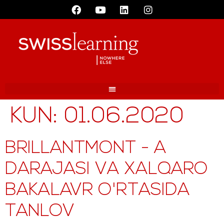
KUN:
01.06.2020
BRILLANTMONT - A
DARAJASI VA XALQARO
BAKALAVR O'RTASIDA
TANLOV