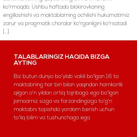
ko'rmoqda. Ushbu haftada blokirovkaning
engillashishi va maktablarning ochilishi hukumatimiz
zarur va pragmatik choralar ko'rganligini ko'rsatadi
[...]
TALABLARINGIZ HAQIDA BIZGA
AYTING
Biz butun dunyo bo'ylab vakili bo'lgan 16 ta
maktabning har biri bilan yaqindan hamkorlik
qilgan o'n yildan ortiq tajribaga ega bo'lgan
jamoamiz sizga va farzandingizga to'g'ri
maktabni topishda yordam berish uchun
to'liq bilim va tushunchaga ega.