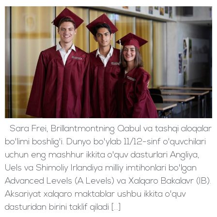
Sara Frei, Brillantmontning Qabul va tashqi aloqalar
bo'limi boshlig'i. Dunyo bo'ylab 11/12-sinf o'quvchilari
uchun eng mashhur ikkita o'quv dasturlari Angliya,
Uels va Shimoliy Irlandiya milliy imtihonlari bo'lgan
Advanced Levels (A Levels) va Xalqaro Bakalavr (IB).
Aksariyat xalqaro maktablar ushbu ikkita o'quv
dasturidan birini taklif qiladi [...]