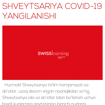
SHVEYTSARIYA COVID-19
YANGILANISHI
Hurmatli Shveytsariya ta'lim hamjamiyati va
do'stlar, uzoq davom etgan noaniqlikdan so'ng,
Shveytsariya oila va do'stlar bilan bo'lishish uchun
baxtli kunlarning qaytishining birinchi nurlarini