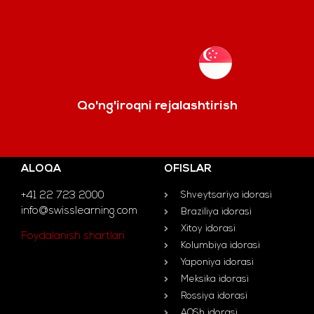
Qo'ng'iroqni rejalashtirish
ALOQA
OFISLAR
+41 22 723 2000
Shveytsariya idorasi
info@swisslearning.com
Braziliya idorasi
Xitoy idorasi
Foydalanish shartlari
Kolumbiya idorasi
Yaponiya idorasi
Meksika idorasi
Rossiya idorasi
AQSh idorasi