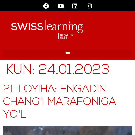
KUN:
24.01.2023
21-LOYIHA: ENGADIN
CHANG'I MARAFONIGA
YO'L