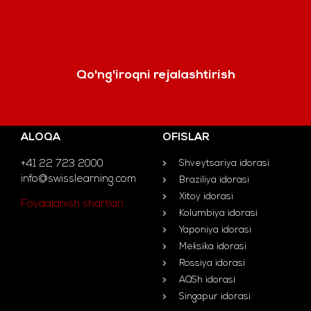
Qo'ng'iroqni rejalashtirish
ALOQA
OFISLAR
+41 22 723 2000
Shveytsariya idorasi
info@swisslearning.com
Braziliya idorasi
Xitoy idorasi
Foydalanish shartlari
Kolumbiya idorasi
Yaponiya idorasi
Meksika idorasi
Rossiya idorasi
AQSh idorasi
Singapur idorasi