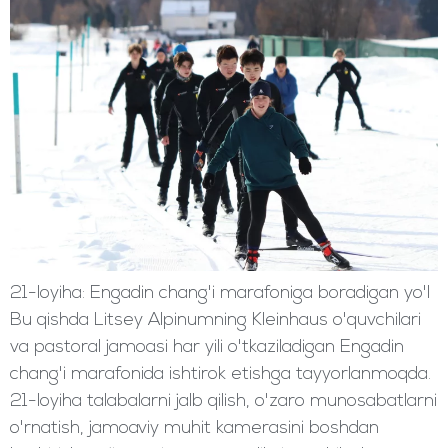
21-loyiha: Engadin chang'i marafoniga boradigan yo'l
Bu qishda Litsey Alpinumning Kleinhaus o'quvchilari
va pastoral jamoasi har yili o'tkaziladigan Engadin
chang'i marafonida ishtirok etishga tayyorlanmoqda.
21-loyiha talabalarni jalb qilish, o'zaro munosabatlarni
o'rnatish, jamoaviy muhit kamerasini boshdan