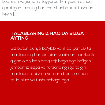
kechirish va jismoniy tayyorgarlikni yaxshilashga
qaratilgan. Trening har chorshanba kuni tushdan
keyin […]
TALABLARINGIZ HAQIDA BIZGA
AYTING
Biz butun dunyo bo'ylab vakili bo'lgan 16 ta
maktabning har biri bilan yaqindan hamkorlik
qilgan o'n yildan ortiq tajribaga ega bo'lgan
jamoamiz sizga va farzandingizga to'g'ri
maktabni topishda yordam berish uchun
to'liq bilim va tushunchaga ega.