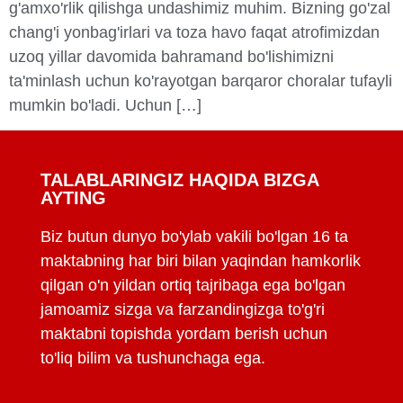
g'amxo'rlik qilishga undashimiz muhim. Bizning go'zal
chang'i yonbag'irlari va toza havo faqat atrofimizdan
uzoq yillar davomida bahramand bo'lishimizni
ta'minlash uchun ko'rayotgan barqaror choralar tufayli
mumkin bo'ladi. Uchun […]
TALABLARINGIZ HAQIDA BIZGA
AYTING
Biz butun dunyo bo'ylab vakili bo'lgan 16 ta
maktabning har biri bilan yaqindan hamkorlik
qilgan o'n yildan ortiq tajribaga ega bo'lgan
jamoamiz sizga va farzandingizga to'g'ri
maktabni topishda yordam berish uchun
to'liq bilim va tushunchaga ega.