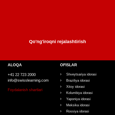
Qo'ng'iroqni rejalashtirish
ALOQA
OFISLAR
+41 22 723 2000
Shveytsariya idorasi
info@swisslearning.com
Braziliya idorasi
Xitoy idorasi
Foydalanish shartlari
Kolumbiya idorasi
Yaponiya idorasi
Meksika idorasi
Rossiya idorasi