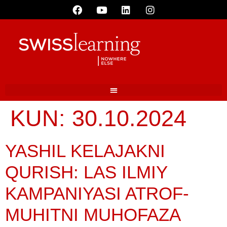
KUN:
30.10.2024
YASHIL KELAJAKNI
QURISH: LAS ILMIY
KAMPANIYASI ATROF-
MUHITNI MUHOFAZA