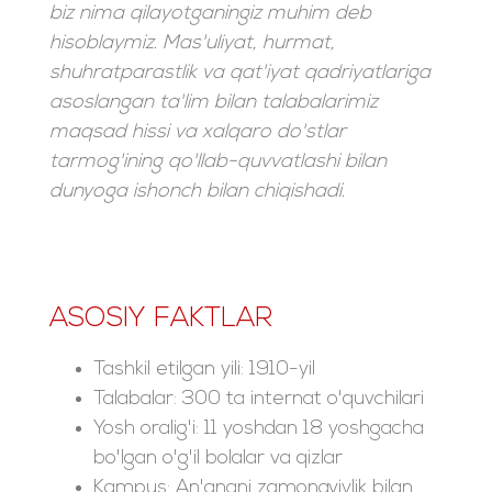
biz nima qilayotganingiz muhim deb
hisoblaymiz. Mas'uliyat, hurmat,
shuhratparastlik va qat'iyat qadriyatlariga
asoslangan ta'lim bilan talabalarimiz
maqsad hissi va xalqaro do'stlar
tarmog'ining qo'llab-quvvatlashi bilan
dunyoga ishonch bilan chiqishadi.
ASOSIY FAKTLAR
Tashkil etilgan yili: 1910-yil
Talabalar: 300 ta internat o'quvchilari
Yosh oralig'i: 11 yoshdan 18 yoshgacha
bo'lgan o'g'il bolalar va qizlar
Kampus: An'anani zamonaviylik bilan