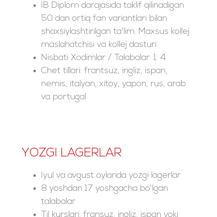
IB Diplom darajasida taklif qilinadigan
50 dan ortiq fan variantlari bilan
shaxsiylashtirilgan ta'lim. Maxsus kollej
maslahatchisi va kollej dasturi.
Nisbati Xodimlar / Talabalar: 1: 4
Chet tillari: frantsuz, ingliz, ispan,
nemis, italyan, xitoy, yapon, rus, arab
va portugal
YOZGI LAGERLAR
Iyul va avgust oylarida yozgi lagerlar
8 yoshdan 17 yoshgacha bo'lgan
talabalar
Til kurslari: fransuz, ingliz, ispan yoki