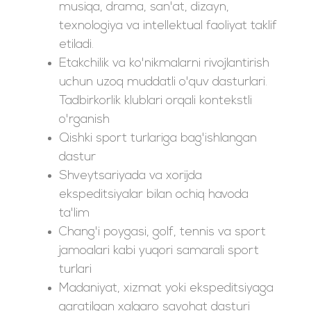
musiqa, drama, san'at, dizayn,
texnologiya va intellektual faoliyat taklif
etiladi.
Etakchilik va ko'nikmalarni rivojlantirish
uchun uzoq muddatli o'quv dasturlari.
Tadbirkorlik klublari orqali kontekstli
o'rganish
Qishki sport turlariga bag'ishlangan
dastur
Shveytsariyada va xorijda
ekspeditsiyalar bilan ochiq havoda
ta'lim
Chang'i poygasi, golf, tennis va sport
jamoalari kabi yuqori samarali sport
turlari
Madaniyat, xizmat yoki ekspeditsiyaga
qaratilgan xalqaro sayohat dasturi