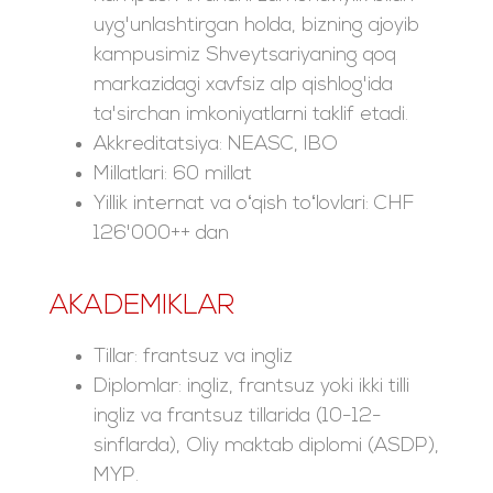
uyg'unlashtirgan holda, bizning ajoyib
kampusimiz Shveytsariyaning qoq
markazidagi xavfsiz alp qishlog'ida
ta'sirchan imkoniyatlarni taklif etadi.
Akkreditatsiya: NEASC, IBO
Millatlari: 60 millat
Yillik internat va oʻqish toʻlovlari: CHF
126'000++ dan
AKADEMIKLAR
Tillar: frantsuz va ingliz
Diplomlar: ingliz, frantsuz yoki ikki tilli
ingliz va frantsuz tillarida (10-12-
sinflarda), Oliy maktab diplomi (ASDP),
MYP.