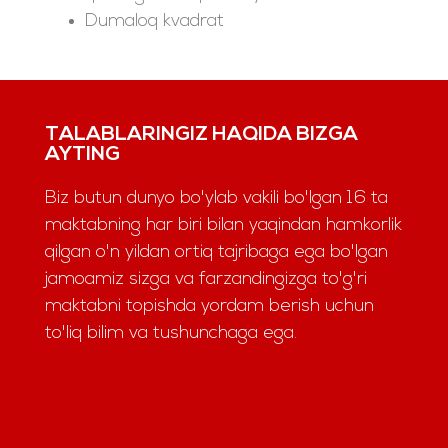
Dumaloq kvadrat
TALABLARINGIZ HAQIDA BIZGA
AYTING
Biz butun dunyo bo'ylab vakili bo'lgan 16 ta
maktabning har biri bilan yaqindan hamkorlik
qilgan o'n yildan ortiq tajribaga ega bo'lgan
jamoamiz sizga va farzandingizga to'g'ri
maktabni topishda yordam berish uchun
to'liq bilim va tushunchaga ega.