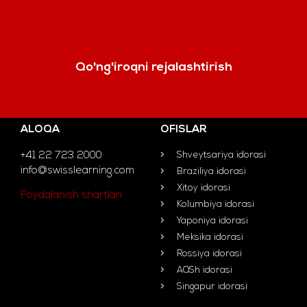
Qo'ng'iroqni rejalashtirish
ALOQA
OFISLAR
+41 22 723 2000
Shveytsariya idorasi
info@swisslearning.com
Braziliya idorasi
Xitoy idorasi
Foydalanish shartlari
Kolumbiya idorasi
Yaponiya idorasi
Meksika idorasi
Rossiya idorasi
AQSh idorasi
Singapur idorasi