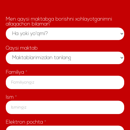
Men qaysi maktabga borishni xohlayotganimni
LP
allaqachon bilaman
Abstrait
Qaysi maktab
Familiya
*
Ism
*
Elektron pochta
*