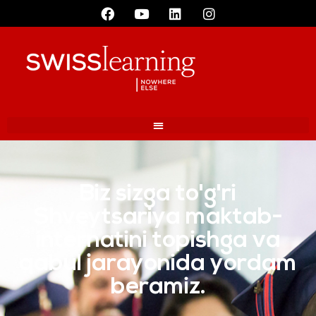
Biz sizga to'g'ri
Shveytsariya maktab-
internatini topishga va
qabul jarayonida yordam
beramiz.