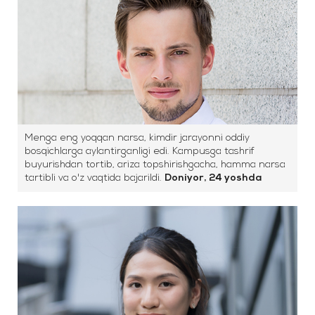
Menga eng yoqqan narsa, kimdir jarayonni oddiy
bosqichlarga aylantirganligi edi. Kampusga tashrif
buyurishdan tortib, ariza topshirishgacha, hamma narsa
tartibli va o'z vaqtida bajarildi.
Doniyor, 24 yoshda