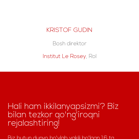
KRISTOF GUDIN
Bosh direktor
Institut Le Rosey
, Rol
Hali ham ikkilanyapsizmi? Biz
bilan tezkor qo'ng'iroqni
rejalashtiring!
Biz butun dunyo bo'ylab vakili bo'lgan 16 ta