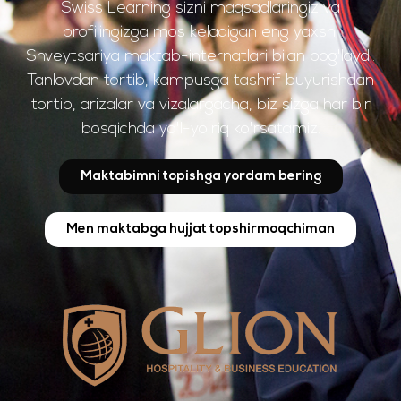
Swiss Learning sizni maqsadlaringiz va
profilingizga mos keladigan eng yaxshi
Shveytsariya maktab-internatlari bilan bog'laydi.
Tanlovdan tortib, kampusga tashrif buyurishdan
tortib, arizalar va vizalargacha, biz sizga har bir
bosqichda yo'l-yo'riq ko'rsatamiz.
Maktabimni topishga yordam bering
Men maktabga hujjat topshirmoqchiman