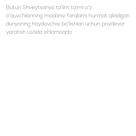
Butun Shveytsariya ta'lim tizimi o'z
o'quvchilarining madaniy farqlarni hurmat qiladigan
dunyoning haydovchisi bo'lishlari uchun poydevor
yaratish ustida ishlamoqda.