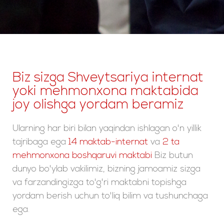
Biz sizga Shveytsariya internat
yoki mehmonxona maktabida
joy olishga yordam beramiz
Ularning har biri bilan yaqindan ishlagan o'n yillik
tajribaga ega
14 maktab-internat
va
2 ta
mehmonxona boshqaruvi maktabi
Biz butun
dunyo bo'ylab vakilimiz, bizning jamoamiz sizga
va farzandingizga to'g'ri maktabni topishga
yordam berish uchun to'liq bilim va tushunchaga
ega.