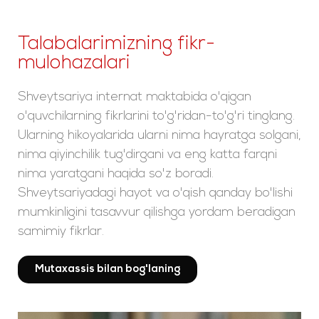
Talabalarimizning fikr-
mulohazalari
Shveytsariya internat maktabida o'qigan
o'quvchilarning fikrlarini to'g'ridan-to'g'ri tinglang.
Ularning hikoyalarida ularni nima hayratga solgani,
nima qiyinchilik tug'dirgani va eng katta farqni
nima yaratgani haqida so'z boradi.
Shveytsariyadagi hayot va o'qish qanday bo'lishi
mumkinligini tasavvur qilishga yordam beradigan
samimiy fikrlar.
Mutaxassis bilan bog'laning