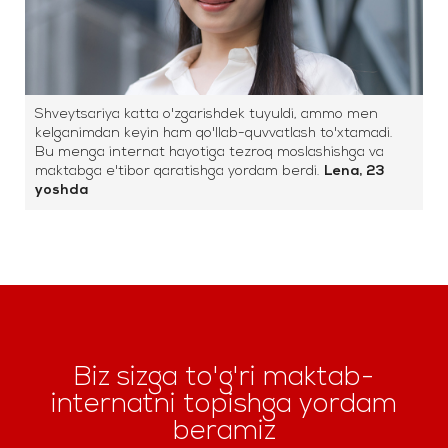
Shveytsariya katta o'zgarishdek tuyuldi, ammo men
kelganimdan keyin ham qo'llab-quvvatlash to'xtamadi.
Bu menga internat hayotiga tezroq moslashishga va
maktabga e'tibor qaratishga yordam berdi.
Lena, 23
yoshda
Biz sizga to'g'ri maktab-
internatni topishga yordam
beramiz