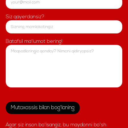
Siz qayerdansiz?
Batafsil ma'lumot bering!
Mutaxassis bilan bog'laning
Agar siz inson bo'lsangiz, bu maydonni bo'sh