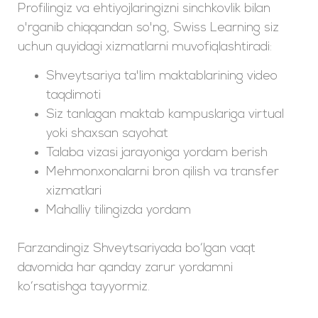
Profilingiz va ehtiyojlaringizni sinchkovlik bilan
o'rganib chiqqandan so'ng, Swiss Learning siz
uchun quyidagi xizmatlarni muvofiqlashtiradi:
Shveytsariya ta'lim maktablarining video
taqdimoti
Siz tanlagan maktab kampuslariga virtual
yoki shaxsan sayohat
Talaba vizasi jarayoniga yordam berish
Mehmonxonalarni bron qilish va transfer
xizmatlari
Mahalliy tilingizda yordam
Farzandingiz Shveytsariyada bo‘lgan vaqt
davomida har qanday zarur yordamni
ko‘rsatishga tayyormiz.