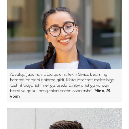
Avvaliga juda hayratda qoldim, lekin Swiss Learning
hamma narsani aniqroq qildi. Ikkita internat maktabiga
tashrif buyurish menga tezda tanlov qilishga yordam
berdi va qabul bosqichlari ancha osonlashdi.
Mina, 21
yosh