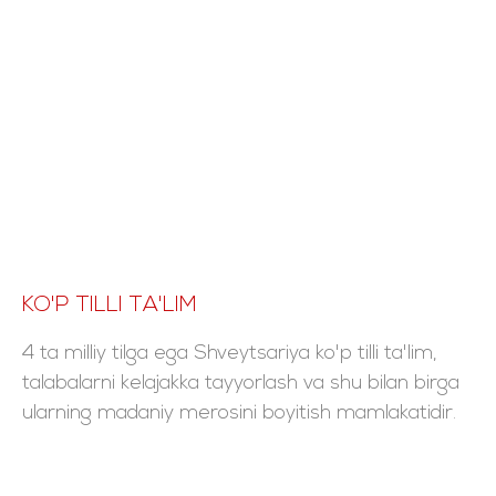
KO'P TILLI TA'LIM
4 ta milliy tilga ega Shveytsariya ko'p tilli ta'lim,
talabalarni kelajakka tayyorlash va shu bilan birga
ularning madaniy merosini boyitish mamlakatidir.