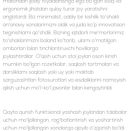
makondan ijodiy foydalanishga ega bo'lgan issiq va
ergonomik jihatdan qulay turar joy yaratishni
anglatardi. Biz minimalist, oddiy bir kishilik to'shakli
an'anaviy xonalarimizni oldik va juda ko'p innovatsion
teginishlarni qo'shdik. Bizning iqtidorli me'morlarimiz
to'shaklarimizni baland ko'tarib, ularni o'rnatilgan
omborlari bilan tinchlantiruvchi hovlilarga
joylashtirdilar. O'qish uchun stol joylari oson kirish
mumkin bo'lgan rozetkalar, saqlash tortmalari va
darsliklarni saqlash yoki uy yoki maktab
sarguzashtlari fotosuratlari va esdaliklarini namoyish
qilish uchun mo'l-ko'l javonlar bilan kengaytirildi.
Qayta qurish funktsional yashash joylaridan talabalar
uchun mo'ljallangan, rag'batlantirish va yoshartirish
uchun mo'ljallangan xonalarga ajoyib o'zgarish bo'ldi.