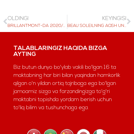
OLDINGI
KEYINGISI
BRILLANTMONT-DA 2020/21-YILNI NIMA KUTMOQDA?
BEAU SOLEILNING AQSH UNIVERSITETLARIGA HUJJAT TOPSHIRISH UCHUN ENG YAXSHI 5 TA MASLAHATI
TALABLARINGIZ HAQIDA BIZGA
AYTING
Biz butun dunyo bo'ylab vakili bo'lgan 16 ta
maktabning har biri bilan yaqindan hamkorlik
qilgan o'n yildan ortiq tajribaga ega bo'lgan
jamoamiz sizga va farzandingizga to'g'ri
maktabni topishda yordam berish uchun
to'liq bilim va tushunchaga ega.