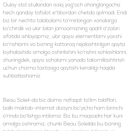
Qulay stol stullaridan issiq yog'och ohanglarigacha
hech qanday tafsilot e'tibordan chetda qolmadi. Endi
biz bir nechta talabalarni ta'mirlangan xonalarga
ko'chirdik va ular bilan jamoamizning qadrli a'zolari
sifatida ishlayapmiz, ular qaysi elementlarni yaxshi
ko'rishlarini va bizning kattaroq rejalashtirilgan qayta
loyihalashda amalga oshirilishini ko'rishni xohlashlarini,
shuningdek, qaysi sohalarni yanada takomillashtirish
uchun chizma taxtasiga qaytishi kerakligi haqida
suhbatlashamiz.
Beau Soleil-da biz doimo nafaqat ta'lim takliflari,
balki maktab-internat dizayni bo'yicha ham birinchi
o'rinda bo'lishga intilamiz. Biz bu maqsadni har kuni
amalga oshiramiz, chunki Beau Soleilda bu bizning