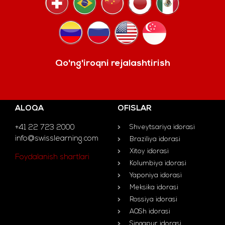
Qo'ng'iroqni rejalashtirish
ALOQA
OFISLAR
+41 22 723 2000
Shveytsariya idorasi
info@swisslearning.com
Braziliya idorasi
Xitoy idorasi
Foydalanish shartlari
Kolumbiya idorasi
Yaponiya idorasi
Meksika idorasi
Rossiya idorasi
AQSh idorasi
Singapur idorasi