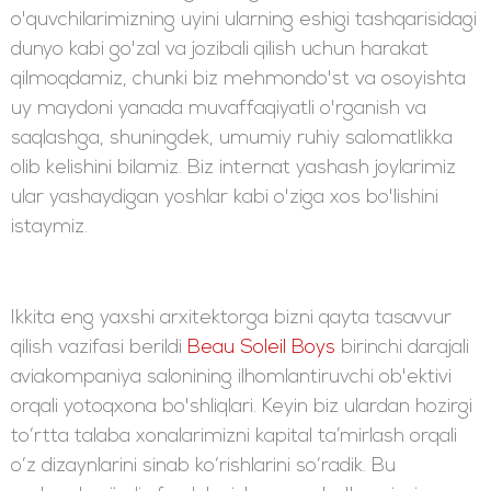
o'quvchilarimizning uyini ularning eshigi tashqarisidagi
dunyo kabi go'zal va jozibali qilish uchun harakat
qilmoqdamiz, chunki biz mehmondo'st va osoyishta
uy maydoni yanada muvaffaqiyatli o'rganish va
saqlashga, shuningdek, umumiy ruhiy salomatlikka
olib kelishini bilamiz. Biz internat yashash joylarimiz
ular yashaydigan yoshlar kabi o'ziga xos bo'lishini
istaymiz.
Ikkita eng yaxshi arxitektorga bizni qayta tasavvur
qilish vazifasi berildi
Beau Soleil Boys
birinchi darajali
aviakompaniya salonining ilhomlantiruvchi ob'ektivi
orqali yotoqxona bo'shliqlari. Keyin biz ulardan hozirgi
to‘rtta talaba xonalarimizni kapital ta’mirlash orqali
o‘z dizaynlarini sinab ko‘rishlarini so‘radik. Bu