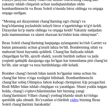
yakuniy ishlab chiqarish uchun tasdiqlanishidan oldin
bombardimonchi va Beau Soleil o'rtasida biroz oldinga va orqaga
orqaga surilgan.
“Mening asl dizaynimni chang'ilarning egri chizig'i va
bog'ichlarning joylashishi tufayli biroz o'zgartirishga to'g'ri keldi.
Dizaynlar ko'p marta oldinga va orqaga ketdi! Yakuniy natijadan
juda mamnunman va ularni shaxsan ko'rishni kuta olmayman”.
Beau Soleil chang'ilarining haqiqatga aylanganini ko'rish Garriet va
butun jamoamiz uchun g'ururli lahza bo'ldi. Bomberning sifati va
mahorati bizni hayratda qoldirdi. Chang'ilar Italiyada ishlab
chiqarilgan bo'lib, ajoyib shakli, yaxshi burilish radiusi va juda
yoqimli qattiqlik darajasiga ega bo'lgan har tomonlama pist chang'isi
bo'lib, ular sezgir va toza burilishlarga olib keladi.
Bomber chang'i brendi bilan tanish bo'lganlar nima uchun bu
chang'ilar biroz o'ziga xosligini bilishadi. Bombardimonchi
chang'ilar sobiq Olimpiya Jahon kubogi chempioni Alp poygachisi
Bodi Miller bilan ishlab chiqilgan va yaratilgan. Shuni yodda tutgan
holda, chang'i o'qituvchilarimizdan biri bizning yangi
chang'ilarimizni Villars chang'i yonbag'irlarida sinab ko'rishga
qarshilik qila olmadi. Ro'yxatdan o'chirilish
video
bizning Beau
Soleil chang'ilarimiz harakatda!