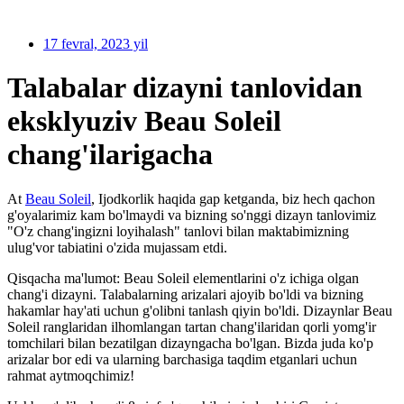
17 fevral, 2023 yil
Talabalar dizayni tanlovidan
eksklyuziv Beau Soleil
chang'ilarigacha
At
Beau Soleil
, Ijodkorlik haqida gap ketganda, biz hech qachon
g'oyalarimiz kam bo'lmaydi va bizning so'nggi dizayn tanlovimiz
"O'z chang'ingizni loyihalash" tanlovi bilan maktabimizning
ulug'vor tabiatini o'zida mujassam etdi.
Qisqacha ma'lumot: Beau Soleil elementlarini o'z ichiga olgan
chang'i dizayni. Talabalarning arizalari ajoyib bo'ldi va bizning
hakamlar hay'ati uchun g'olibni tanlash qiyin bo'ldi. Dizaynlar Beau
Soleil ranglaridan ilhomlangan tartan chang'ilaridan qorli yomg'ir
tomchilari bilan bezatilgan dizayngacha bo'lgan. Bizda juda ko'p
arizalar bor edi va ularning barchasiga taqdim etganlari uchun
rahmat aytmoqchimiz!