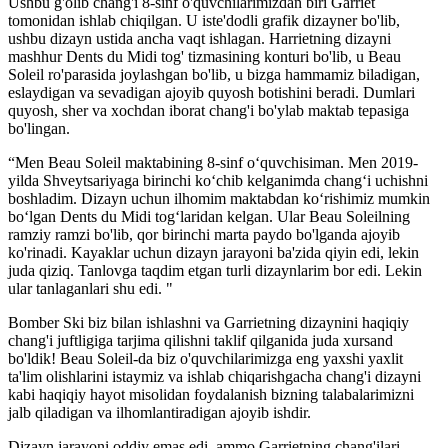
Ushbu g'olib chang'i 8-sinf o'quvchilarimizdan biri Garriet
tomonidan ishlab chiqilgan. U iste'dodli grafik dizayner bo'lib,
ushbu dizayn ustida ancha vaqt ishlagan. Harrietning dizayni
mashhur Dents du Midi tog' tizmasining konturi bo'lib, u Beau
Soleil ro'parasida joylashgan bo'lib, u bizga hammamiz biladigan,
eslaydigan va sevadigan ajoyib quyosh botishini beradi. Dumlari
quyosh, sher va xochdan iborat chang'i bo'ylab maktab tepasiga
bo'lingan.
“Men Beau Soleil maktabining 8-sinf o‘quvchisiman. Men 2019-
yilda Shveytsariyaga birinchi ko‘chib kelganimda chang‘i uchishni
boshladim. Dizayn uchun ilhomim maktabdan ko‘rishimiz mumkin
bo‘lgan Dents du Midi tog‘laridan kelgan. Ular Beau Soleilning
ramziy ramzi bo'lib, qor birinchi marta paydo bo'lganda ajoyib
ko'rinadi. Kayaklar uchun dizayn jarayoni ba'zida qiyin edi, lekin
juda qiziq. Tanlovga taqdim etgan turli dizaynlarim bor edi. Lekin
ular tanlaganlari shu edi. "
Bomber Ski biz bilan ishlashni va Garrietning dizaynini haqiqiy
chang'i juftligiga tarjima qilishni taklif qilganida juda xursand
bo'ldik! Beau Soleil-da biz o'quvchilarimizga eng yaxshi yaxlit
ta'lim olishlarini istaymiz va ishlab chiqarishgacha chang'i dizayni
kabi haqiqiy hayot misolidan foydalanish bizning talabalarimizni
jalb qiladigan va ilhomlantiradigan ajoyib ishdir.
Dizayn jarayoni oddiy emas edi, ammo Garrietning chang'ilari