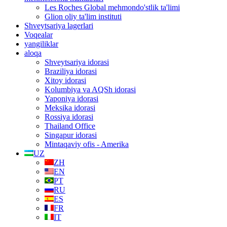
Les Roches Global mehmondo'stlik ta'limi
Glion oliy ta'lim instituti
Shveytsariya lagerlari
Voqealar
yangiliklar
aloqa
Shveytsariya idorasi
Braziliya idorasi
Xitoy idorasi
Kolumbiya va AQSh idorasi
Yaponiya idorasi
Meksika idorasi
Rossiya idorasi
Thailand Office
Singapur idorasi
Mintaqaviy ofis - Amerika
UZ
ZH
EN
PT
RU
ES
FR
IT