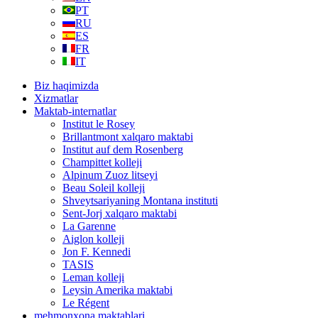
PT
RU
ES
FR
IT
Biz haqimizda
Xizmatlar
Maktab-internatlar
Institut le Rosey
Brillantmont xalqaro maktabi
Institut auf dem Rosenberg
Champittet kolleji
Alpinum Zuoz litseyi
Beau Soleil kolleji
Shveytsariyaning Montana instituti
Sent-Jorj xalqaro maktabi
La Garenne
Aiglon kolleji
Jon F. Kennedi
TASIS
Leman kolleji
Leysin Amerika maktabi
Le Régent
mehmonxona maktablari