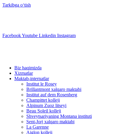
Tarkibga oʻtish
info@swisslearning.com
+41 22 723 2000
Facebook
Youtube
Linkedin
Instagram
Biz haqimizda
Xizmatlar
Maktab-internatlar
Institut le Rosey
Brillantmont xalqaro maktabi
Institut auf dem Rosenberg
Champittet kolleji
Alpinum Zuoz litseyi
Beau Soleil kolleji
Shveytsariyaning Montana instituti
Sent-Jorj xalqaro maktabi
La Garenne
Aiglon kolleji