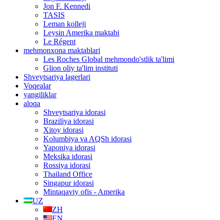
Jon F. Kennedi
TASIS
Leman kolleji
Leysin Amerika maktabi
Le Régent
mehmonxona maktablari
Les Roches Global mehmondo'stlik ta'limi
Glion oliy ta'lim instituti
Shveytsariya lagerlari
Voqealar
yangiliklar
aloqa
Shveytsariya idorasi
Braziliya idorasi
Xitoy idorasi
Kolumbiya va AQSh idorasi
Yaponiya idorasi
Meksika idorasi
Rossiya idorasi
Thailand Office
Singapur idorasi
Mintaqaviy ofis - Amerika
UZ
ZH
EN