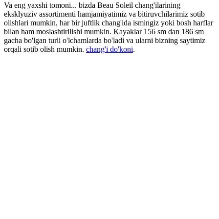
Va eng yaxshi tomoni... bizda Beau Soleil chang'ilarining
eksklyuziv assortimenti hamjamiyatimiz va bitiruvchilarimiz sotib
olishlari mumkin, har bir juftlik chang'ida ismingiz yoki bosh harflar
bilan ham moslashtirilishi mumkin. Kayaklar 156 sm dan 186 sm
gacha bo'lgan turli o'lchamlarda bo'ladi va ularni bizning saytimiz
orqali sotib olish mumkin.
chang'i do'koni
.