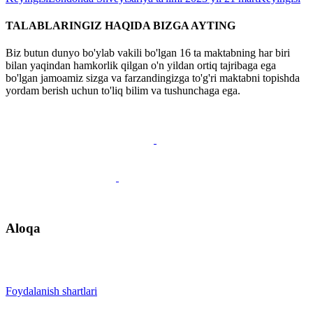
TALABLARINGIZ HAQIDA BIZGA AYTING
Biz butun dunyo bo'ylab vakili bo'lgan 16 ta maktabning har biri
bilan yaqindan hamkorlik qilgan o'n yildan ortiq tajribaga ega
bo'lgan jamoamiz sizga va farzandingizga to'g'ri maktabni topishda
yordam berish uchun to'liq bilim va tushunchaga ega.
Qo'ng'iroqni rejalashtirish
Aloqa
+41 22 723 2000
info@swisslearning.com
Foydalanish shartlari