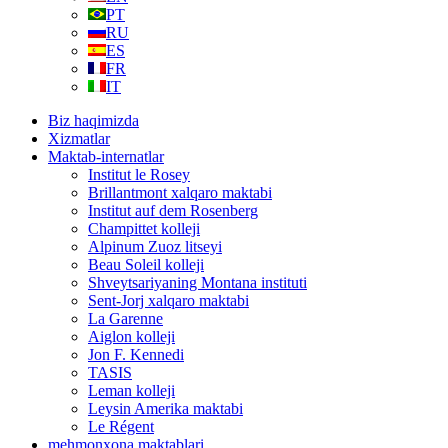
PT
RU
ES
FR
IT
Biz haqimizda
Xizmatlar
Maktab-internatlar
Institut le Rosey
Brillantmont xalqaro maktabi
Institut auf dem Rosenberg
Champittet kolleji
Alpinum Zuoz litseyi
Beau Soleil kolleji
Shveytsariyaning Montana instituti
Sent-Jorj xalqaro maktabi
La Garenne
Aiglon kolleji
Jon F. Kennedi
TASIS
Leman kolleji
Leysin Amerika maktabi
Le Régent
mehmonxona maktablari