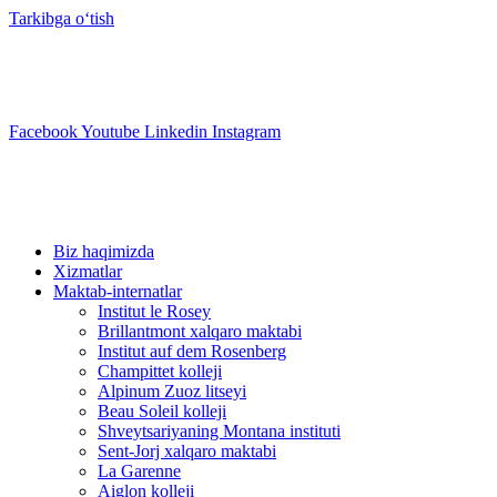
Tarkibga oʻtish
info@swisslearning.com
+41 22 723 2000
Facebook
Youtube
Linkedin
Instagram
Biz haqimizda
Xizmatlar
Maktab-internatlar
Institut le Rosey
Brillantmont xalqaro maktabi
Institut auf dem Rosenberg
Champittet kolleji
Alpinum Zuoz litseyi
Beau Soleil kolleji
Shveytsariyaning Montana instituti
Sent-Jorj xalqaro maktabi
La Garenne
Aiglon kolleji