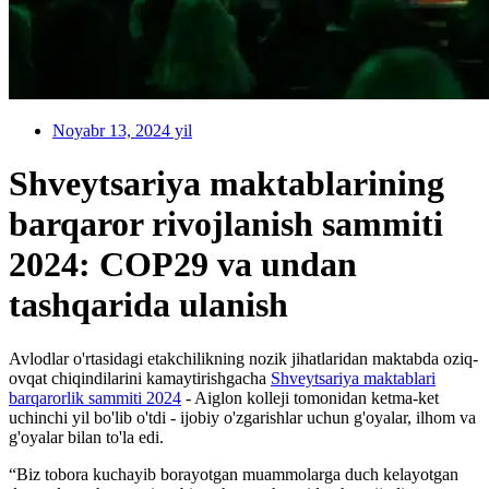
Noyabr 13, 2024 yil
Shveytsariya maktablarining
barqaror rivojlanish sammiti
2024: COP29 va undan
tashqarida ulanish
Avlodlar o'rtasidagi etakchilikning nozik jihatlaridan maktabda oziq-
ovqat chiqindilarini kamaytirishgacha
Shveytsariya maktablari
barqarorlik sammiti 2024
- Aiglon kolleji tomonidan ketma-ket
uchinchi yil bo'lib o'tdi - ijobiy o'zgarishlar uchun g'oyalar, ilhom va
g'oyalar bilan to'la edi.
“Biz tobora kuchayib borayotgan muammolarga duch kelayotgan