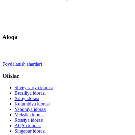
Qo'ng'iroqni rejalashtirish
Aloqa
+41 22 723 2000
info@swisslearning.com
Foydalanish shartlari
Ofislar
Shveytsariya idorasi
Braziliya idorasi
Xitoy idorasi
Kolumbiya idorasi
Yaponiya idorasi
Meksika idorasi
Rossiya idorasi
AQSh idorasi
Singapur idorasi