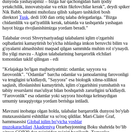
dunyoda yashayapmiz – bizga har qachongidan ham ijodiy
yetakchilik, innovatsiyalar va erkin fikrlovchilar kerak”, deydi spiker
Nik Babb, tabiatni muhofaza qilish xalqaro tashkiloti bosh
direktori
Tusk
, dedi 100 dan ortiq talaba delegatlariga. "Bizga
chidamlilik va qat'iyatlilik kerak, tabiatda va tashqarida yashagan
hayot bizga rivojlanishimizga yordam beradi."
Talabalar ovozi Shveytsariyadagi talabalarni iqlim o'zgarishi
oqibatlarini kamaytirish bo'yicha ishlashga imkon beruvchi bilim va
g'oyalarni almashishni maqsad qilgan sammitda muhim rol o'ynaydi.
Bu yilgi mavzu - Aiglon talabalarining barqarorlik elchilari
tomonidan taklif qilingan - edi
"Kelajakga bo'lgan majburiyatimiz: odamlar, sayyora va
farovonlik". "Odamlar" barcha odamlar va jamoalarning farovonligi
va tengligini ta'kidlaydi, "Sayyora" esa biologik xilma-xillikni
saqlash, ifloslanishni kamaytirish, iqlim o'zgarishini yumshatish va
tabiiy resurslarni mas'uliyat bilan boshqarish zarurligini ta'kidlaydi.
“Farovonlik” esa odamlar yoki sayyora hisobiga kelmaydigan
umumiy taraqqiyotga yordam berishga intiladi.
Mavzuni inobatga olgan holda, talabalar barqarorlik dunyosi bo'ylab
mutaxassislarni eshitdilar va so'roq qildilar. Mari-Claire Graf,
hammuassisi
Global iqlim bo'yicha yoshlar
muzokarachilari
Akademiya
Ozarbayjonning Boku shahrida boʻlib