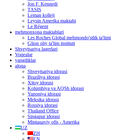
Jon F. Kennedi
TASIS
Leman kolleji
Leysin Amerika maktabi
Le Régent
mehmonxona maktablari
Les Roches Global mehmondo'stlik ta'limi
Glion oliy ta'lim instituti
Shveytsariya lagerlari
Voqealar
yangiliklar
aloqa
Shveytsariya idorasi
Braziliya idorasi
Xitoy idorasi
Kolumbiya va AQSh idorasi
Yaponiya idorasi
Meksika idorasi
Rossiya idorasi
Thailand Office
Singapur idorasi
Mintaqaviy ofis - Amerika
UZ
ZH
EN