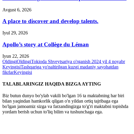
Avgust 6, 2026
A place to discover and develop talents.
Iyul 29, 2026
Apollo’s story at Collège du Léman
Iyun 22, 2026
Oldingi
Oldingi
Tokioda Shveytsariya o'rganish 2024 yil 4 noyabr
Keyingisi
Tashqariga yo'naltirilgan kuzgi madaniy sayohatdan
fikrlar
Keyingisi
TALABLARINGIZ HAQIDA BIZGA AYTING
Biz butun dunyo bo'ylab vakili bo'lgan 16 ta maktabning har biri
bilan yaqindan hamkorlik qilgan o'n yildan ortiq tajribaga ega
bo'lgan jamoamiz sizga va farzandingizga to'g'ri maktabni topishda
yordam berish uchun to'liq bilim va tushunchaga ega.