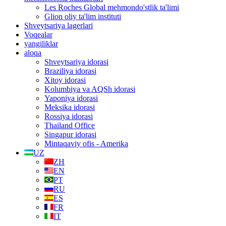
Les Roches Global mehmondo'stlik ta'limi
Glion oliy ta'lim instituti
Shveytsariya lagerlari
Voqealar
yangiliklar
aloqa
Shveytsariya idorasi
Braziliya idorasi
Xitoy idorasi
Kolumbiya va AQSh idorasi
Yaponiya idorasi
Meksika idorasi
Rossiya idorasi
Thailand Office
Singapur idorasi
Mintaqaviy ofis - Amerika
UZ
ZH
EN
PT
RU
ES
FR
IT