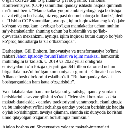
oʻtgan COP29 dan toʻgʻridan-toʻgʻri bogʻlanib, Tomonlar
Konferentsiyasi (COP) sammitlari qanday ishlashi haqida qimmatli
maʼlumot berdi. "Mamlakatlar yuqori ambitsiyalarga ega bo'lishga
da'vat etilgan bo'lsa-da, biz eng past denominatorga intilamiz", dedi
u. “Ushbu COP sammitlari, ayniqsa, iqlim inqirozidan eng koʻp jabr
koʻrgan va eng kam javobgar boʻlgan mamlakatlar uchun muhim
saʼy-harakatlardir, shuning uchun bu birdamlik va qoʻllab-
quvvatlash mexanizmi, ayniqsa iqlim inqirozi butun dunyo boʻylab
koʻproq hududlarga taʼsir oʻtkazmoqda”.
Darhaqiqat, Gill Einhorn, Innovatsiya va transformatsiya bo'limi
rahbari
Jahon iqtisodiy forumi
Tabiat va iqlim markazi,
hamkorlik
muhimligini ta’kidladi. U 2019 va 2022 yillar oralig‘ida
emissiyalarni o‘n foizga qisqartirgan $4 trillion daromad uchun
birgalikda mas’ul bo‘lgan kompaniyalar guruhi – Climate Leaders
Alliance bosh direktorini eslatib o‘tdi. “Bu har qanday davlat
boshqarganidan ham katta o‘zgarishdir”.
Va u talabalardan barqaror kelajakni yaratishga qanday yordam
berishlarini tasavvur qilishni so'radi. "Men sizni hozirdan - o'rta
maktab darajasida - qanday traektoriyani yaratmoqchi ekanligingiz
va bu imkoniyat yo'lini ochishga qanday yordam berishingiz haqida
o'ylab ko'rishingizni tavsiya qilaman, shunda siz dunyoda ko'rishni
umid qilayotgan o'zgarish bo'lishingiz mumkin."
Aiglon boshqa etti Shveytsariya xalqaro maktab-internatlari