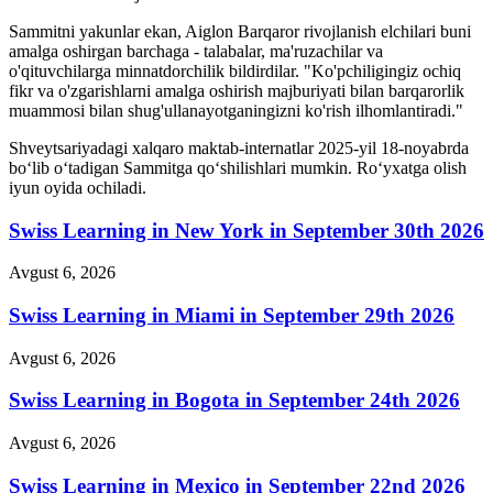
Sammitni yakunlar ekan, Aiglon Barqaror rivojlanish elchilari buni
amalga oshirgan barchaga - talabalar, ma'ruzachilar va
o'qituvchilarga minnatdorchilik bildirdilar. "Ko'pchiligingiz ochiq
fikr va o'zgarishlarni amalga oshirish majburiyati bilan barqarorlik
muammosi bilan shug'ullanayotganingizni ko'rish ilhomlantiradi."
Shveytsariyadagi xalqaro maktab-internatlar 2025-yil 18-noyabrda
boʻlib oʻtadigan Sammitga qoʻshilishlari mumkin. Roʻyxatga olish
iyun oyida ochiladi.
Swiss Learning in New York in September 30th 2026
Avgust 6, 2026
Swiss Learning in Miami in September 29th 2026
Avgust 6, 2026
Swiss Learning in Bogota in September 24th 2026
Avgust 6, 2026
Swiss Learning in Mexico in September 22nd 2026