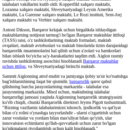
talabalari vakillarini kutib oldi: Kopperfild xalqaro maktabi,
Lozanna xalqaro maktabi, Shveytsariyadagi Leysin Amerika
maktabi, La Garenne xalqaro maktabi, Le Rozi instituti, Sent-Jorj
xalqaro maktabi va Verbier xalqaro maktabi.
Antoni Dikson, Barqaror kelajak uchun birgalikda ishlaydigan
maktablarning notijorat tarmog'i bo'lgan Barqaror maktablar ittifoqi
(TASS) raisi, o'z tashkilotlarining maktab formalari, maktab
ovqatlari, maktab avtobuslari va maktab binolarida tizim darajasidagi
barqarorlik muammolarini hal qilish uchun a'zolari va hamkorlari
bilan ishlash bo'yicha sa'y-harakatlarini taqdim etdi. Aiglon rasmiy
ravishda tashkilotning asoschisi hisoblanadi
Barqaror maktablar
uchun ittifoq
, va Shveytsariyadagi birinchi maktab.
Sammit Aiglonning atrof-muhit va jamiyatga ijobiy ta'sir ko'rsatishga
bag'ishlanishining faqat bir qismidir.
barqarorlik
qaror qabul
qilishning barcha jarayonlarining markazida - talabalar esa
jarayonning markazida. Misol uchun, maktabning talabalar
barqarorligi jamoasi yaqinda Aiglonning barqarorlik strategiyasini
ko'rib chiqdi, chunki Barqarorlik direktori Jeyms Pigott tushuntiradi.
"Bizning vazifamiz talabalarimizni ishonch, ijodkorlik va qat'iyat
bilan o'z rolini o'ynashga tayyorlashdir - ularni o'zgartirish uchun
zarur vositalar va yordam bilan mas'uliyat bilan qo'yish, ular
innovatsion echimlarni qo'llab-quvvatlash uchun zarur bo'lgan
ko'nikmalarni rivojlantirish uchun kalit hisoblanadi."