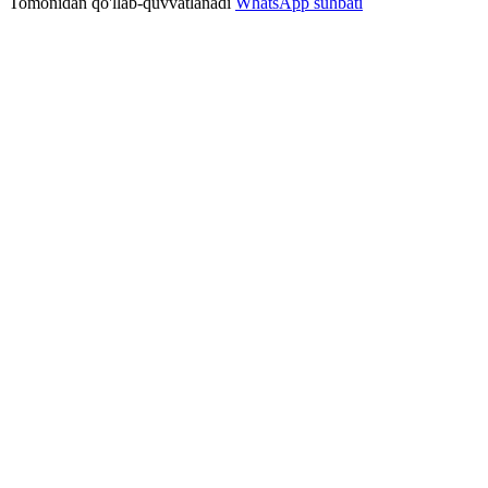
Tomonidan qo'llab-quvvatlanadi
WhatsApp suhbati