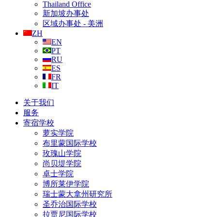
Thailand Office
新加坡办事处
区域办事处 - 美洲
ZH
EN
PT
RU
ES
FR
IT
关于我们
服务
寄宿学校
萝实学院
布里蒙国际学校
玫瑰山学院
尚贝堤学院
卓士学院
博所莱伊学院
瑞士蒙大拿州研究所
圣乔治国际学校
拉贾尼国际学校