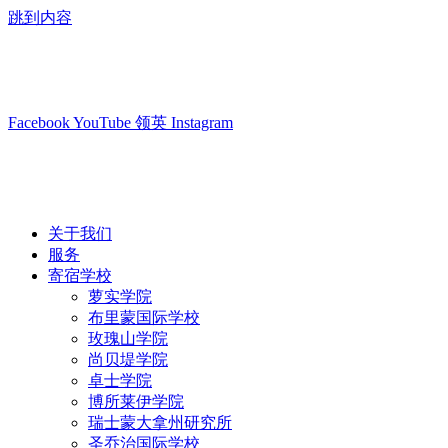
跳到内容
info@swisslearning.com
+41 22 723 2000
Facebook
YouTube
领英
Instagram
关于我们
服务
寄宿学校
萝实学院
布里蒙国际学校
玫瑰山学院
尚贝堤学院
卓士学院
博所莱伊学院
瑞士蒙大拿州研究所
圣乔治国际学校