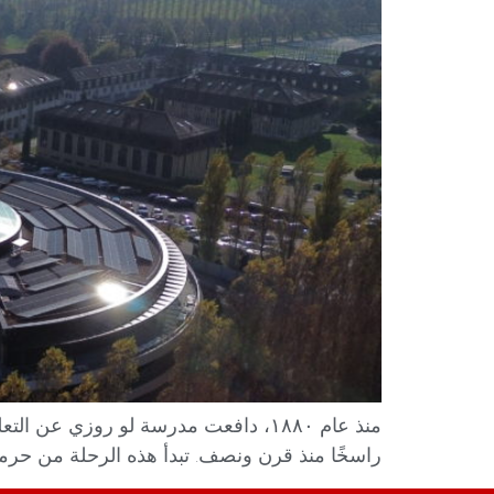
منذ عام ١٨٨٠، دافعت مدرسة لو روزي عن
راسخًا منذ قرن ونصف. تبدأ هذه الرحلة من حرمين