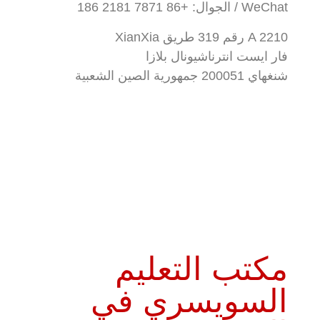
WeChat / الجوال: +86
186 2181 7871
A 2210 رقم 319 طريق XianXia
فار ايست انترناشيونال بلازا
شنغهاي 200051 جمهورية الصين الشعبية
مكتب التعليم
السويسري في