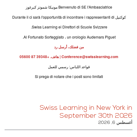
Benvenuto di SE l'Ambasciatrice مونيكا شموتز كيرغوز
كوكتيل Durante il ci sarà l'opportunità di incontrare i rappresentanti di
Swiss Learning ei Direttori di Scuole Svizzere.
Al Fortunato Sorteggiato ، un orologio Audemars Piguet.
من فضلك، أرسل رد
Conference@swisslearning.com | هاتف. +39348 87 05600
قواعد اللباس: رسمي للعمل
Si prega di notare che i posti sono limitati
Swiss Learning in New York in
September 30th 2026
أغسطس 6, 2026