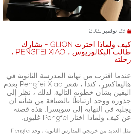
23 نوفمبر 2021
كيف ولماذا اخترت GLION - يشارك
طالب البكالوريوس ، PENGFEI XIAO ،
رحلته
عندما اقترب من نهاية المدرسة الثانوية في
هاليفاكس ، كندا ، شعر Pengfei Xiao بعدم
اليقين بشأن خطوته التالية. لذلك ، نظر إلى
جذوره ووجد ارتباطًا بالضيافة من شأنه أن
يجلبه في النهاية إلى سويسرا. هذه قصته
عن كيف ولماذا اختار Pengfei غليون.
مثل العديد من خريجي المدارس الثانوية ، وجد Pengfei