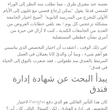
نفسه عند مفترق طرق ، مما تطلب منه النظر إلى الوراء
للمضي قدمًا. يقول: "يمكن إرجاع قصتي مع غليون إلى الأيام
الأولى للتخرج من المدرسة الثانوية". "أصبح اختيار الجامعة
مشكلة تزعجني كل يوم ؛ بعد تلقي خطابات العروض من
العديد من الجامعات الكندية ، كنت لا أزال في حيرة من
أمري بشأن خططي المستقبلية.
"في ذلك الوقت ، اعتقدت أن اختيار التخصص الذي يناسبني
هو أهم شيء ، وبما أن والديّ كانا يعملان في العمل
المرتبط بالفندق منذ طفولتي ، فقد شعرت بالتوق إلى الحياة
في فندق."
يبدأ البحث عن شهادة إدارة
فندق
كان هذا التأثير العائلي هو الذي دفع Pengfei لاختيار
التخصص في إدارة الفنادق ، لكن السؤال التالي كان: أين؟