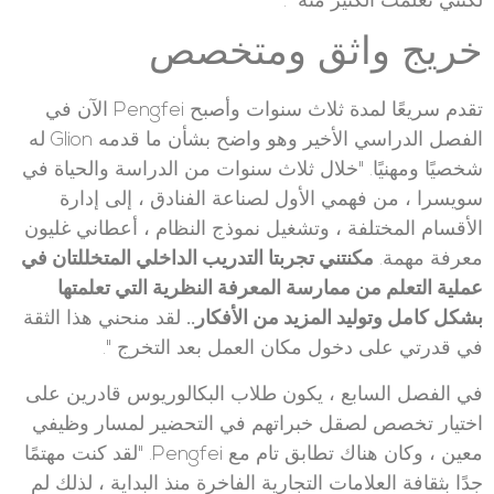
لكنني تعلمت الكثير منه ".
خريج واثق ومتخصص
تقدم سريعًا لمدة ثلاث سنوات وأصبح Pengfei الآن في
الفصل الدراسي الأخير وهو واضح بشأن ما قدمه Glion له
شخصيًا ومهنيًا. "خلال ثلاث سنوات من الدراسة والحياة في
سويسرا ، من فهمي الأول لصناعة الفنادق ، إلى إدارة
الأقسام المختلفة ، وتشغيل نموذج النظام ، أعطاني غليون
معرفة مهمة.
مكنتني تجربتا التدريب الداخلي المتخللتان في
عملية التعلم من ممارسة المعرفة النظرية التي تعلمتها
بشكل كامل وتوليد المزيد من الأفكار.
.
لقد منحني هذا الثقة
في قدرتي على دخول مكان العمل بعد التخرج ".
في الفصل السابع ، يكون طلاب البكالوريوس قادرين على
اختيار تخصص لصقل خبراتهم في التحضير لمسار وظيفي
معين ، وكان هناك تطابق تام مع Pengfei. "لقد كنت مهتمًا
جدًا بثقافة العلامات التجارية الفاخرة منذ البداية ، لذلك لم