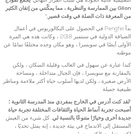
التعليمية عالية الجودة هي سبب القرار النهائي.
يجمع نموذج
Glion بين الممارسة والنظرية ، مما يمكّنني من إتقان الكثير
من المعرفة ذات الصلة في وقت قصير
.
"
بدأ Pengfei في الحصول على البكالوريوس في أعمال
الضيافة الدولية في سبتمبر 2018 ، وكانت هذه هي المرة
الأولى أيضًا في سويسرا ، وهو مكان وجده مختلفًا تمامًا عن
موطنه.
كندا عبارة عن سهول في الغالب وقليلة السكان ، ولكن
بالمقارنة مع سويسرا ، فإن الجبال متداخلة ، ومساحة
الأرض صغيرة ، ولكن لديها أسلوب حياة أكثر ملاءمة ومناظر
طبيعية جميلة.
"
لقد كنت أدرس في الخارج بمفردي منذ المدرسة الثانوية ؛
أصبحت تجربة أنماط الحياة والثقافات المختلفة تجربة حياة
جديدة أخرى وخيارًا متنوعًا بالنسبة لي
.
كل شيء من العيش
المستقل إلى الاندماج في بيئة جديدة ، إنه يمثل تحديًا ،