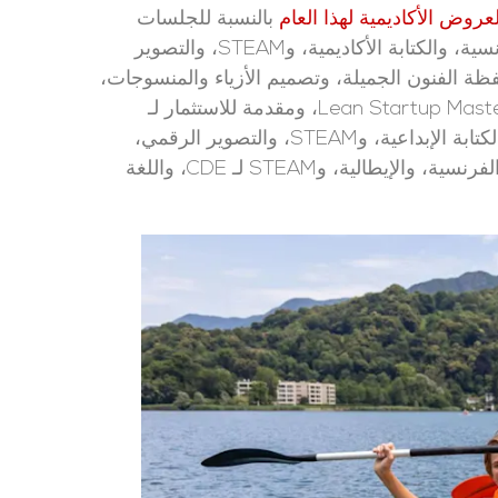
لعروض الأكاديمية لهذا العام
بالنسبة للجلسات
الأولى و/أو الثانية، تشمل اللغة الإنجليزية كلغة إضافية، والفرنسية، والكتابة الأكاديمية، وSTEAM، والتصوير
ظة الفنون الجميلة، وتصميم الأزياء والمنسوجات،
وLa Cucina Italiana، والمحطة التالية: Broadway!، وLean Startup Masterclass، ومقدمة للاستثمار لـ
HSP؛ اللغة الإنجليزية كلغة إضافية، والفرنسية، والإيطالية، والكتابة الإبداعية، وSTEAM، والتصوير الرقمي،
والمسرح الموسيقي لـ MSP؛ اللغة الإنجليزية كلغة إضافية، والفرنسية، والإيطالية، وSTEAM لـ CDE، واللغة