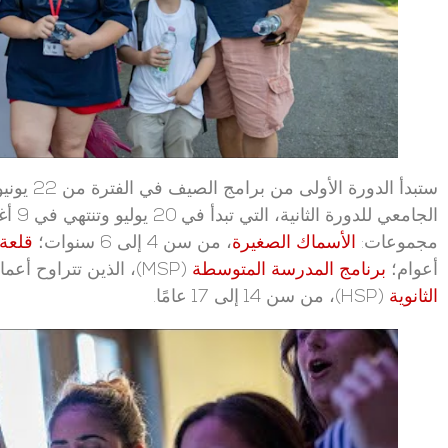
الجامع
مجموعات:
الأسماك الصغيرة
، من سن 4 إلى 6 سنوات؛
قلعة 
أعوام؛
برنامج المدرسة المتوسطة
(MSP)، الذين تتراوح أعمارهم بين 11 و13 عامًا؛ و
الثانوية
(HSP)، من سن 14 إلى 17 عامًا.