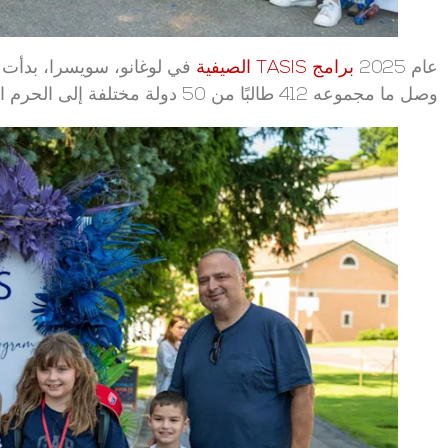
عام 2025
برامج TASIS الصيفية
في لوغانو، سويسرا، بدأت ر
وصل ما مجموعه 412 طالبًا من 50 دولة مختلفة إلى الحرم الجامعي مع عائلاتهم طوال اليوم!