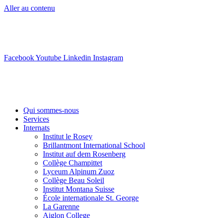
Aller au contenu
info@swisslearning.com
+41 22 723 2000
Facebook
Youtube
Linkedin
Instagram
Qui sommes-nous
Services
Internats
Institut le Rosey
Brillantmont International School
Institut auf dem Rosenberg
Collège Champittet
Lyceum Alpinum Zuoz
Collège Beau Soleil
Institut Montana Suisse
École internationale St. George
La Garenne
Aiglon College