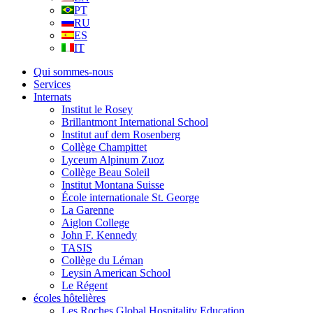
PT
RU
ES
IT
Qui sommes-nous
Services
Internats
Institut le Rosey
Brillantmont International School
Institut auf dem Rosenberg
Collège Champittet
Lyceum Alpinum Zuoz
Collège Beau Soleil
Institut Montana Suisse
École internationale St. George
La Garenne
Aiglon College
John F. Kennedy
TASIS
Collège du Léman
Leysin American School
Le Régent
écoles hôtelières
Les Roches Global Hospitality Education