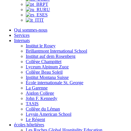
PT
RU
ES
IT
Qui sommes-nous
Services
Internats
Institut le Rosey
Brillantmont International School
Institut auf dem Rosenberg
Collège Champittet
Lyceum Alpinum Zuoz
Collège Beau Soleil
Institut Montana Suisse
École internationale St. George
La Garenne
Aiglon College
John F. Kennedy
TASIS
Collège du Léman
Leysin American School
Le Régent
écoles hôtelières
Les Roches Global Hospitality Education