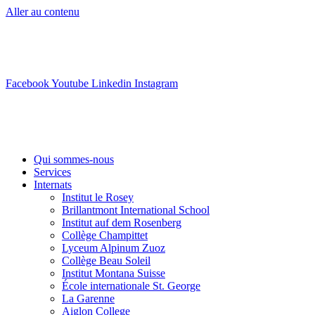
Aller au contenu
info@swisslearning.com
+41 22 723 2000
Facebook
Youtube
Linkedin
Instagram
Qui sommes-nous
Services
Internats
Institut le Rosey
Brillantmont International School
Institut auf dem Rosenberg
Collège Champittet
Lyceum Alpinum Zuoz
Collège Beau Soleil
Institut Montana Suisse
École internationale St. George
La Garenne
Aiglon College