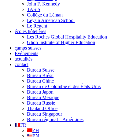
John F. Kennedy
TASIS
Collège du Léman
Leysin American School
Le Régent
écoles hôtelières
Les Roches Global Hospitality Education
Glion Institute of Higher Education
camps suisses
Événements
actualités
contact
Bureau Suisse
Bureau Brésil
Bureau Chine
Bureau de Colombie et des États-Unis
Bureau Japon
Bureau Mexique
Bureau Russie
Thailand Office
Bureau Singapour
Bureau régional – Amériques
FR
ZH
EN