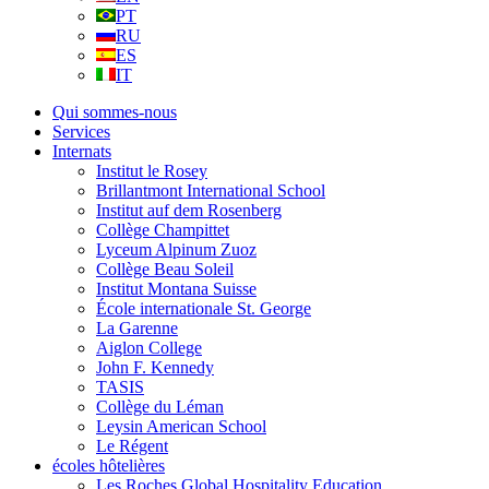
PT
RU
ES
IT
Qui sommes-nous
Services
Internats
Institut le Rosey
Brillantmont International School
Institut auf dem Rosenberg
Collège Champittet
Lyceum Alpinum Zuoz
Collège Beau Soleil
Institut Montana Suisse
École internationale St. George
La Garenne
Aiglon College
John F. Kennedy
TASIS
Collège du Léman
Leysin American School
Le Régent
écoles hôtelières
Les Roches Global Hospitality Education