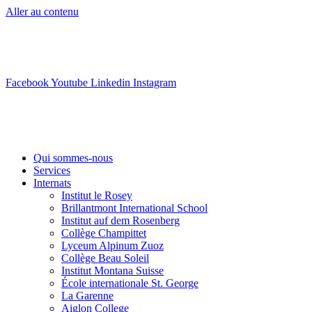
Aller au contenu
info@swisslearning.com
+41 22 723 2000
Facebook
Youtube
Linkedin
Instagram
Qui sommes-nous
Services
Internats
Institut le Rosey
Brillantmont International School
Institut auf dem Rosenberg
Collège Champittet
Lyceum Alpinum Zuoz
Collège Beau Soleil
Institut Montana Suisse
École internationale St. George
La Garenne
Aiglon College