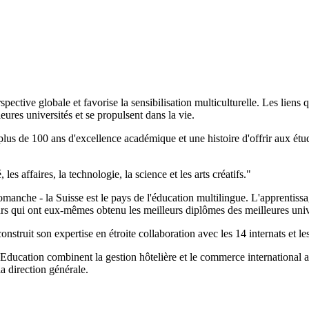
ctive globale et favorise la sensibilisation multiculturelle. Les liens qu
eures universités et se propulsent dans la vie.
s de 100 ans d'excellence académique et une histoire d'offrir aux étudi
es affaires, la technologie, la science et les arts créatifs."
 romanche - la Suisse est le pays de l'éducation multilingue. L'apprentiss
rs qui ont eux-mêmes obtenu les meilleurs diplômes des meilleures univ
truit son expertise en étroite collaboration avec les 14 internats et le
Education combinent la gestion hôtelière et le commerce international 
la direction générale.