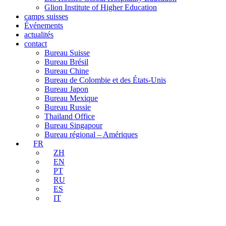
Glion Institute of Higher Education
camps suisses
Événements
actualités
contact
Bureau Suisse
Bureau Brésil
Bureau Chine
Bureau de Colombie et des États-Unis
Bureau Japon
Bureau Mexique
Bureau Russie
Thailand Office
Bureau Singapour
Bureau régional – Amériques
FR
ZH
EN
PT
RU
ES
IT