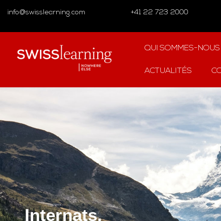
info@swisslearning.com
+41 22 723 2000
QUI SOMMES-NOUS
ACTUALITÉS
C
Internats,