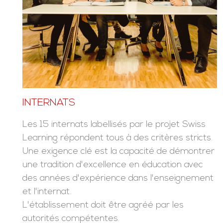
INTERNATS
Les 15 internats labellisés par le projet Swiss
Learning répondent tous à des critères stricts.
Une exigence clé est la capacité de démontrer
une tradition d'excellence en éducation avec
des années d'expérience dans l'enseignement
et l'internat.
L'établissement doit être agréé par les
autorités compétentes.