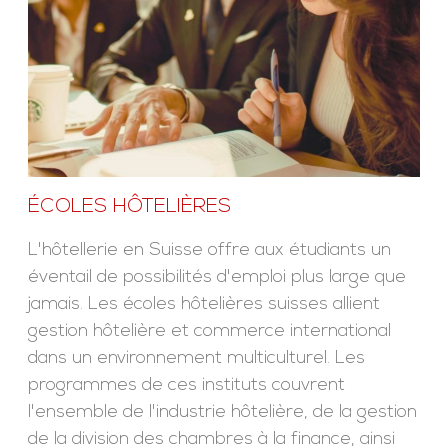
ÉCOLES HÔTELIÈRES
L'hôtellerie en Suisse offre aux étudiants un
éventail de possibilités d'emploi plus large que
jamais. Les écoles hôtelières suisses allient
gestion hôtelière et commerce international
dans un environnement multiculturel. Les
programmes de ces instituts couvrent
l'ensemble de l'industrie hôtelière, de la gestion
de la division des chambres à la finance, ainsi