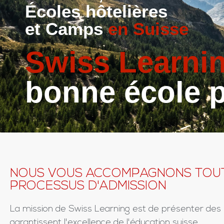
Écoles hôtelières
et Camps
en Suisse
Swiss Learni
bonne école p
NOUS VOUS ACCOMPAGNONS TOUT
PROCESSUS D'ADMISSION
La mission de Swiss Learning est de présenter des 
garantissent l'excellence de l'éducation suisse.