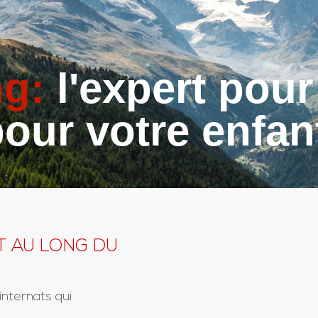
ng:
l'expert pour
our votre enfan
 AU LONG DU
internats qui