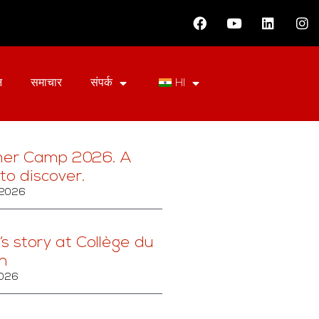
न
समाचार
संपर्क
HI
er Camp 2026. A
to discover.
, 2026
’s story at Collège du
n
2026