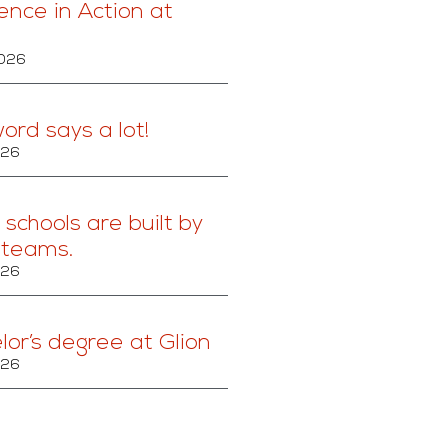
ence in Action at
2026
ord says a lot!
026
schools are built by
 teams.
026
lor’s degree at Glion
026