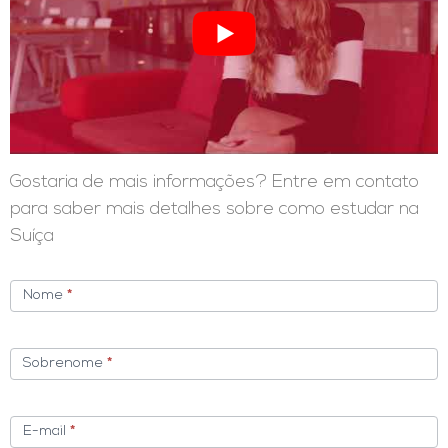
Gostaria de mais informações? Entre em contato
para saber mais detalhes sobre como estudar na
Suíça
folheto
Nome
*
Sobrenome
*
E-mail
*