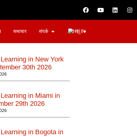
न
समाचार
संपर्क
HI
 Learning in New York
ptember 30th 2026
2026
Learning in Miami in
mber 29th 2026
2026
Learning in Bogota in