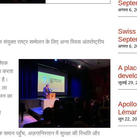
Septe
अगस्त 6, 
Swiss 
Septe
युक्त राष्ट्र सम्मेलन के लिए अन्य स्विस अंतर्राष्ट्रीय
अगस्त 6, 
।
श्विक
A plac
ान करता
develo
ा है।
जुलाई 29,
, ला
ेलन का
Apollo
Léma
प
जून 22, 2
तक समान पहुँच, अफ़गानिस्तान में सुरक्षा की स्थिति और