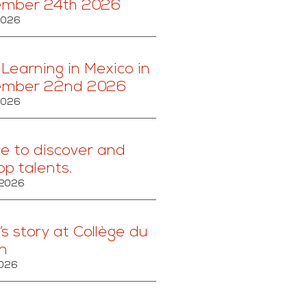
ember 24th 2026
 2026
 Learning in Mexico in
ember 22nd 2026
 2026
ce to discover and
op talents.
, 2026
’s story at Collège du
n
2026