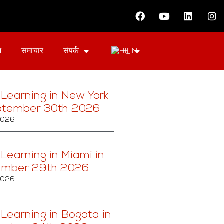
न
समाचार
संपर्क
HI
 Learning in New York
ptember 30th 2026
 2026
 Learning in Miami in
ember 29th 2026
 2026
 Learning in Bogota in