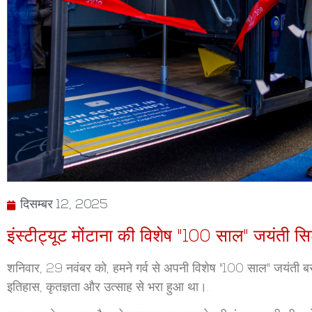
दिसम्बर 12, 2025
इंस्टीट्यूट मोंटाना की विशेष "100 साल" जयंती स
शनिवार, 29 नवंबर को, हमने गर्व से अपनी विशेष "100 साल" जयंती 
इतिहास, कृतज्ञता और उत्साह से भरा हुआ था।.