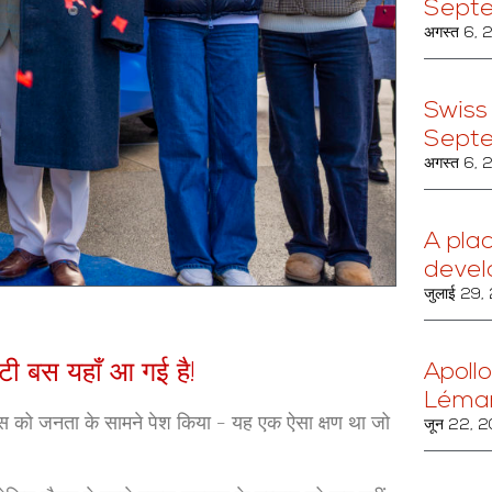
Sept
अगस्त 6,
Swiss
Sept
अगस्त 6,
A pla
devel
जुलाई 29
िटी बस यहाँ आ गई है!
Apollo
Léma
बस को जनता के सामने पेश किया - यह एक ऐसा क्षण था जो
जून 22, 